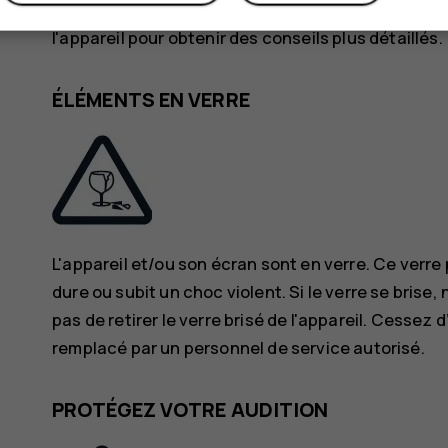
Si votre appareil est résistant à l'eau, consultez 
l'appareil pour obtenir des conseils plus détaillés.
ÉLÉMENTS EN VERRE
L'appareil et/ou son écran sont en verre. Ce verre 
dure ou subit un choc violent. Si le verre se brise
pas de retirer le verre brisé de l'appareil. Cessez d’
remplacé par un personnel de service autorisé.
PROTÉGEZ VOTRE AUDITION