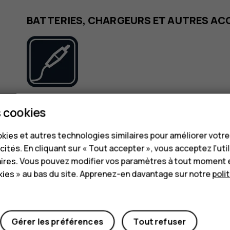
BATTERIES, CHARGEURS ET AUTRES AC
N’utilisez que des batteries, chargeurs et autre
 cookies
appareil. Ne connectez pas de produits incompati
kies et autres technologies similaires pour améliorer votr
cités. En cliquant sur « Tout accepter », vous acceptez l’uti
MAINTENEZ VOTRE APPAREIL AU SEC
aires. Vous pouvez modifier vos paramètres à tout moment 
ies » au bas du site. Apprenez-en davantage sur notre
poli
Gérer les préférences
Tout refuser