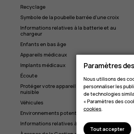
Recyclage
Symbole de la poubelle barrée d'une croix
Informations relatives à la batterie et au
chargeur
Enfants en bas âge
Appareils médicaux
Paramètres des
Implants médicaux
Écoute
Nous utilisons des coo
Protéger votre appareil contre le contenu
personnaliser les publi
nuisible
de technologies simil
« Paramètres des cook
Véhicules
cookies
.
Environnements potentiellement explosifs
Informations relatives à la certification
Tout accepter
À propos de la Gestion des droits