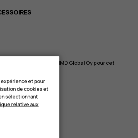
CESSOIRES
s accessoires agréés par HMD Global Oy pour cet
bles.
e expérience et pour
lisation de cookies et
en sélectionnant
tique relative aux