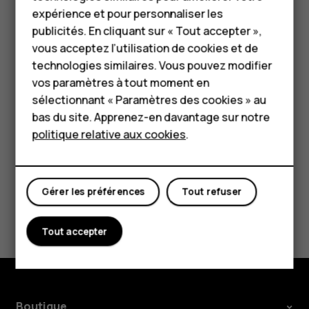
HMD Terra M
expérience et pour personnaliser les
votre position actuelle, appuyez sur
votre position
,
publicités. En cliquant sur « Tout accepter »,
puis recherchez un nouveau point de départ.
Pour les entreprises
vous acceptez l’utilisation de cookies et de
Appuyez sur
Démarrer
pour commencer la
technologies similaires. Vous pouvez modifier
Tablettes
navigation.
vos paramètres à tout moment en
L'itinéraire apparaît sur la carte ainsi que sa durée estimée.
Boutique
sélectionnant « Paramètres des cookies » au
Pour voir les instructions détaillées, appuyez sur
Étapes
.
bas du site. Apprenez-en davantage sur notre
politique relative aux cookies
.
Mon compte
Gérer les préférences
Tout refuser
Avez-vous trouvé cela utile?
Tout accepter
Oui
Non
Boutique