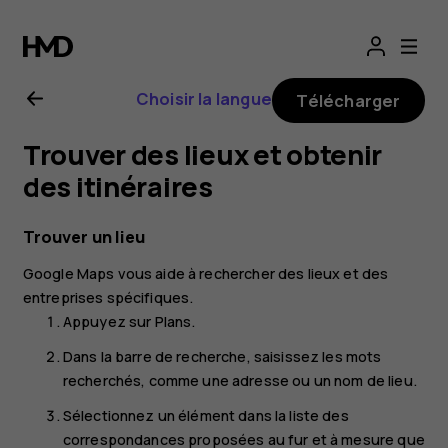
Guide
de
Choisir la langue
Télécharger
l'utilisateur
Trouver des lieux et obtenir
Nokia
des itinéraires
G21
Trouver un lieu
Google Maps
vous aide à rechercher des lieux et des
entreprises spécifiques.
Appuyez sur
Plans
.
Dans la barre de recherche, saisissez les mots
recherchés, comme une adresse ou un nom de lieu.
Sélectionnez un élément dans la liste des
correspondances proposées au fur et à mesure que