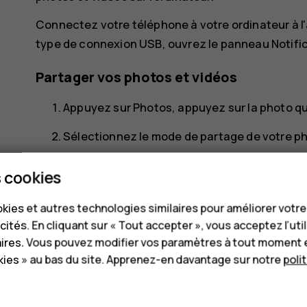
Connectez votre téléphone à votre ordinateur à l'
type de connexion USB, ouvrez le panneau Notific
Partager vos photos et vidéos
Appuyez sur
Photos
, appuyez sur la photo q
Sélectionnez le mode de partage de votre ph
 cookies
kies et autres technologies similaires pour améliorer votr
cités. En cliquant sur « Tout accepter », vous acceptez l’uti
aires. Vous pouvez modifier vos paramètres à tout moment 
Avez-vous trouvé cela utile?
ies » au bas du site. Apprenez-en davantage sur notre
poli
Oui
Non