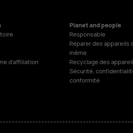
s
Planet and people
toire
Responsable
Réparer des appareils s
même
 d'affiliation
Recyclage des apparei
Sécurité, confidentialit
conformité
Smartphon
Téléphones
HMD Terra 