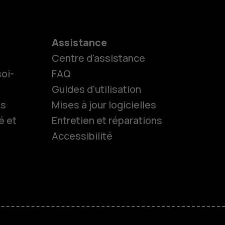
Assistance
Centre d'assistance
oi-
FAQ
Guides d'utilisation
ls
Mises à jour logicielles
é et
Entretien et réparations
Accessibilité
es
 classiques
M