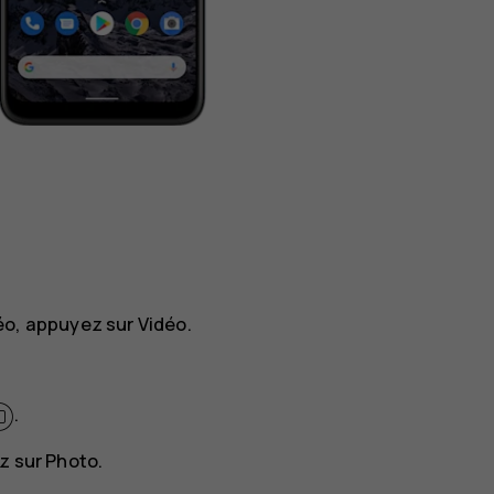
éo, appuyez sur
Vidéo
.
.
z sur
Photo
.