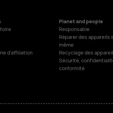
s
Planet and people
toire
Responsable
Réparer des appareils s
même
 d'affiliation
Recyclage des apparei
Sécurité, confidentialit
conformité
Smartphon
Téléphones
HMD Terra 