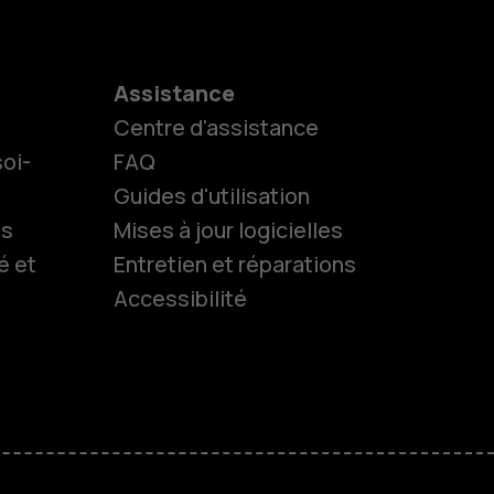
Assistance
Centre d'assistance
oi-
FAQ
Guides d'utilisation
ls
Mises à jour logicielles
é et
Entretien et réparations
Accessibilité
es
 classiques
M