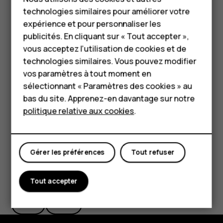
Téléphones classiques
sauvegardes vers un compte Google sont activées, vous
technologies similaires pour améliorer votre
pouvez restaurer vos paramètres d'application et mots
HMD Terra M
expérience et pour personnaliser les
de passe Wi-Fi.
publicités. En cliquant sur « Tout accepter »,
Pour les entreprises
Appuyez sur
Paramètres
>
Comptes
>
Ajouter un
vous acceptez l’utilisation de cookies et de
compte
>
Google
.
technologies similaires. Vous pouvez modifier
Tablettes
vos paramètres à tout moment en
Sélectionnez les données que vous souhaitez
Boutique
sélectionnant « Paramètres des cookies » au
restaurer sur votre nouveau téléphone. La
synchronisation démarre automatiquement une fois
bas du site. Apprenez-en davantage sur notre
que le téléphone est connecté à Internet.
politique relative aux cookies
.
Mon compte
Gérer les préférences
Tout refuser
Avez-vous trouvé cela utile?
Tout accepter
Oui
Non