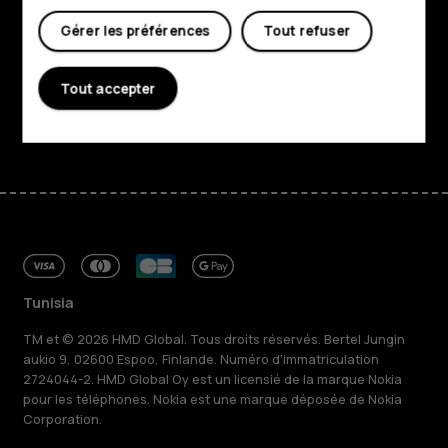
Gérer les préférences
Tout refuser
Planet and people
Assistance
Tout accepter
Facebook
Instagram
Tiktok
Youtube
Linkedin
Discord
Tunisia
TM et © 2026 HMD Global. Tous droits réservés. Bertel Jungin
aukio 9, 02600 Espoo, Finlande. Numéro d'immatriculation
2724044-2. HMD Global Oy est un licensié de la marque Nokia
pour les téléphones. Nokia est une marque déposée de Nokia
Corporation.