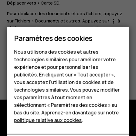
Déplacer vers
>
Carte SD
.
Pour déplacer des documents et des fichiers, appuyez
sur
Fichiers
>
Documents et autres
. Appuyez sur
à
more_vert
côté du nom du fichier, puis appuyez sur
Déplacer vers la
carte SD
.
Paramètres des cookies
Smartphones
Nous utilisons des cookies et autres
Téléphones classiques
technologies similaires pour améliorer votre
HMD Terra M
expérience et pour personnaliser les
publicités. En cliquant sur « Tout accepter »,
Avez-vous trouvé cela utile?
Pour les entreprises
vous acceptez l’utilisation de cookies et de
technologies similaires. Vous pouvez modifier
Tablettes
Oui
Non
vos paramètres à tout moment en
Boutique
sélectionnant « Paramètres des cookies » au
bas du site. Apprenez-en davantage sur notre
politique relative aux cookies
.
Boutique
Mon compte
À propos