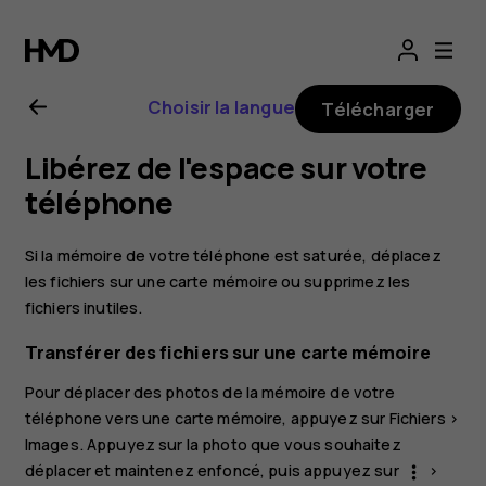
Guide
de
Choisir la langue
Télécharger
l'utilisateur
Libérez de l'espace sur votre
Nokia
téléphone
G21
Si la mémoire de votre téléphone est saturée, déplacez
les fichiers sur une carte mémoire ou supprimez les
fichiers inutiles.
Transférer des fichiers sur une carte mémoire
Pour déplacer des photos de la mémoire de votre
téléphone vers une carte mémoire, appuyez sur
Fichiers
>
Images
. Appuyez sur la photo que vous souhaitez
déplacer et maintenez enfoncé, puis appuyez sur
>
more_vert