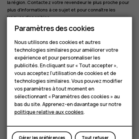
la région. Contactez votre revendeur le plus proche pour
plus d'informations à ce sujet et pour connaître les
langues disponibles.
Paramètres des cookies
Certaines fonctions, fonctionnalités et caractéristiques
Smartphones
des produits peuvent dépendre du réseau et être
Nous utilisons des cookies et autres
soumises à des conditions, exigences et frais
Téléphones classiques
technologies similaires pour améliorer votre
supplémentaires.
HMD Terra M
expérience et pour personnaliser les
Toutes les spécifications, caractéristiques et autres
publicités. En cliquant sur « Tout accepter »,
informations sur le produit fournies sont sujettes à
Pour les entreprises
vous acceptez l’utilisation de cookies et de
modification sans préavis.
technologies similaires. Vous pouvez modifier
Tablettes
La Politique de confidentialité HMD Global, disponible sur
vos paramètres à tout moment en
http://www.hmd.com/privacy
, s'applique à votre utilisation
Boutique
sélectionnant « Paramètres des cookies » au
de l'appareil.
bas du site. Apprenez-en davantage sur notre
politique relative aux cookies
.
HMD Global Oy est le titulaire de licence exclusif de la
Mon compte
marque Nokia pour les téléphones et les tablettes. Nokia
est une marque déposée de Nokia Corporation.
Gérer les préférences
Tout refuser
Android, Google et d'autres marques et logos associés