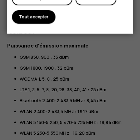
sont des marques commerciales de Google LLC.
Tout accepter
Les logos et la marque du mot Bluetooth sont la propriété
de Bluetooth SIG, Inc. et HMD Global utilise ces marques
sous licence.
Puissance d'émission maximale
GSM 850, 900 : 35 dBm
GSM 1800, 1900 : 32 dBm
WCDMA 1, 5, 8 : 25 dBm
LTE 1, 3, 5, 7, 8, 20, 28, 38, 40, 41 : 25 dBm
Bluetooth 2 400-2 483,5 MHz : 8,45 dBm
WLAN 2 400-2 483,5 MHz : 19,17 dBm
WLAN 5 150-5 250, 5 470-5 725 MHz : 19,84 dBm
WLAN 5 250-5 350 MHz : 19,20 dBm