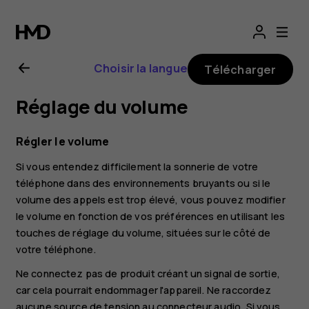
Guide
de
Choisir la langue
Télécharger
l'utilisateur
Réglage du volume
Nokia
Régler le volume
G21
Si vous entendez difficilement la sonnerie de votre
téléphone dans des environnements bruyants ou si le
volume des appels est trop élevé, vous pouvez modifier
le volume en fonction de vos préférences en utilisant les
touches de réglage du volume, situées sur le côté de
votre téléphone.
Ne connectez pas de produit créant un signal de sortie,
car cela pourrait endommager l'appareil. Ne raccordez
aucune source de tension au connecteur audio. Si vous