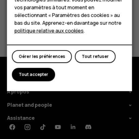
Pour les entreprises
vos paramètres à tout moment en
Tablettes
sélectionnant « Paramètres des cookies » au
bas du site. Apprenez-en davantage sur notre
Boutique
politique relative aux cookies
.
Avez-vous trouvé cela utile?
Mon compte
Oui
Non
Gérer les préférences
Tout refuser
Tout accepter
Boutique
À propos
Planet and people
Assistance
Facebook
Instagram
Tiktok
Youtube
Linkedin
Discord