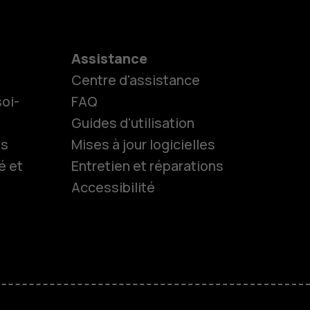
Assistance
Centre d'assistance
oi-
FAQ
Guides d'utilisation
ls
Mises à jour logicielles
é et
Entretien et réparations
Accessibilité
es
 classiques
M