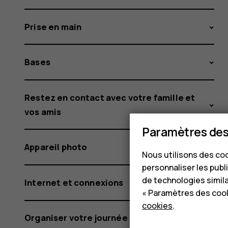
Prise en main
Bases
Restez en contact avec votre famille et
vos amis
Paramètres des
Appareil photo
Nous utilisons des coo
personnaliser les publi
de technologies simil
Internet et connexions
« Paramètres des cook
cookies
.
Organiser votre journée