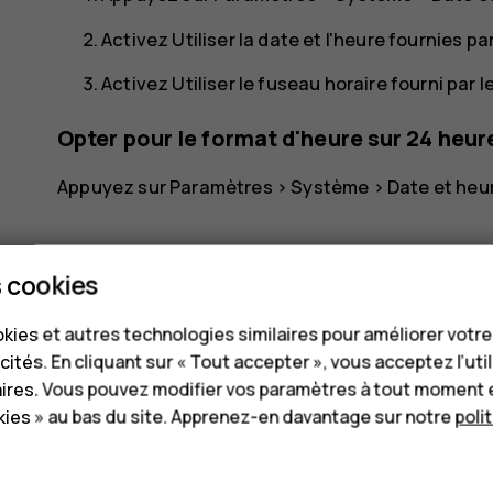
Activez
Utiliser la date et l'heure fournies pa
Activez
Utiliser le fuseau horaire fourni par 
Opter pour le format d'heure sur 24 heur
Appuyez sur
Paramètres
>
Système
>
Date et heu
 cookies
kies et autres technologies similaires pour améliorer votr
cités. En cliquant sur « Tout accepter », vous acceptez l’uti
Avez-vous trouvé cela utile?
aires. Vous pouvez modifier vos paramètres à tout moment 
ies » au bas du site. Apprenez-en davantage sur notre
poli
Oui
Non