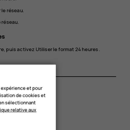
r le réseau
.
le réseau
.
es
re
, puis activez
Utiliser le format 24 heures
.
e expérience et pour
lisation de cookies et
en sélectionnant
tique relative aux