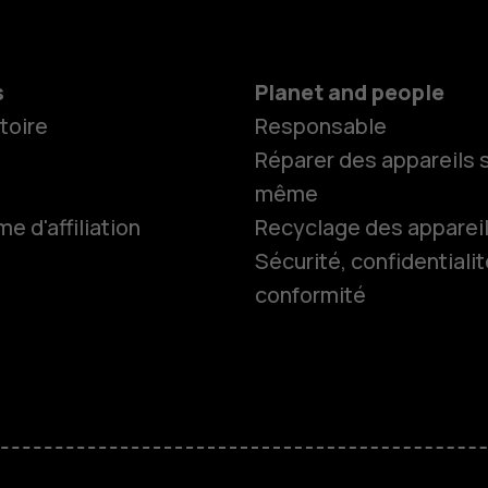
s
Planet and people
toire
Responsable
Réparer des appareils s
même
 d'affiliation
Recyclage des apparei
Sécurité, confidentialit
conformité
Smartphon
Téléphones
HMD Terra 