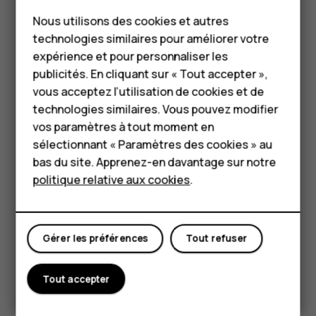
Smartphones
Nous utilisons des cookies et autres
Téléphones classiques
technologies similaires pour améliorer votre
HMD Terra M
expérience et pour personnaliser les
Si votre appareil est résistant à l'eau, consultez son indice
publicités. En cliquant sur « Tout accepter »,
Pour les entreprises
IP dans les spécifications techniques de l'appareil pour
vous acceptez l’utilisation de cookies et de
obtenir des conseils plus détaillés.
technologies similaires. Vous pouvez modifier
Tablettes
vos paramètres à tout moment en
ÉLÉMENTS EN VERRE
Boutique
sélectionnant « Paramètres des cookies » au
bas du site. Apprenez-en davantage sur notre
politique relative aux cookies
.
Mon compte
Gérer les préférences
Tout refuser
L'appareil et/ou son écran sont en verre. Ce verre peut se
briser si l'appareil tombe sur une surface dure ou subit un
Tout accepter
choc violent. Si le verre se brise, ne touchez pas les
éléments en verre et n'essayez pas de retirer le verre
brisé de l'appareil. Cessez d’utiliser l’appareil jusqu’à ce