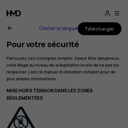
Guide
de
Choisir la langue
Télécharger
l'utilisateur
Pour votre sécurité
Nokia
Parcourez ces consignes simples. Il peut être dangereux,
G21
voire illégal au niveau de la législation locale de ne pas les
respecter. Lisez le manuel d'utilisation complet pour de
plus amples informations.
MISE HORS TENSION DANS LES ZONES
RÉGLEMENTÉES