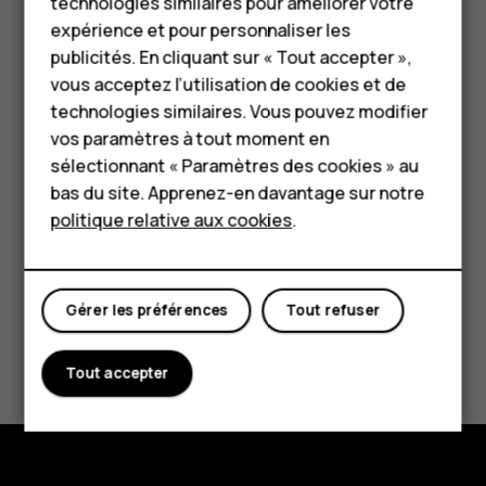
technologies similaires pour améliorer votre
de 512 Go maximum, d'un fabricant renommé.
HMD Terra M
expérience et pour personnaliser les
publicités. En cliquant sur « Tout accepter »,
Pour les entreprises
Important
: Ne retirez jamais la carte mémoire
vous acceptez l’utilisation de cookies et de
lorsqu'une application est en train de l'utiliser. Cette
technologies similaires. Vous pouvez modifier
Tablettes
manipulation risque d'endommager l'appareil et la
vos paramètres à tout moment en
carte mémoire, ainsi que de corrompre les données
Boutique
sélectionnant « Paramètres des cookies » au
stockées sur celle-ci.
bas du site. Apprenez-en davantage sur notre
politique relative aux cookies
.
Mon compte
Gérer les préférences
Tout refuser
Avez-vous trouvé cela utile?
Tout accepter
Oui
Non