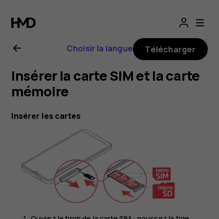
Guide
de
Choisir la langue
Télécharger
l'utilisateur
Insérer la carte SIM et la carte
Nokia
mémoire
G21
Insérer les cartes
Ouvrez le tiroir de la carte SIM : poussez la tige