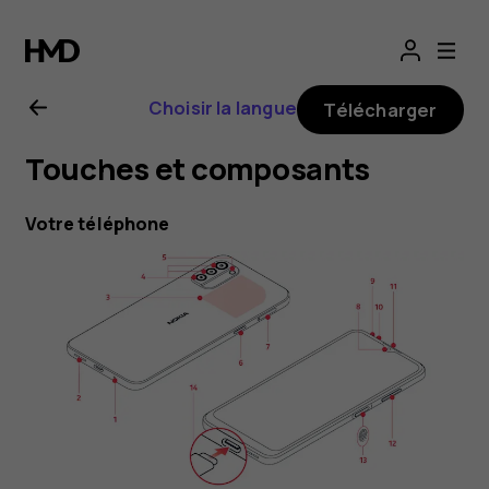
Guide
de
Choisir la langue
Télécharger
l'utilisateur
Touches et composants
Nokia
Votre téléphone
G21