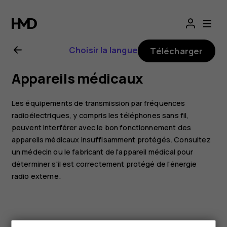
Guide
de
Choisir la langue
Télécharger
l'utilisateur
Appareils médicaux
Nokia
Les équipements de transmission par fréquences
G21
radioélectriques, y compris les téléphones sans fil,
peuvent interférer avec le bon fonctionnement des
appareils médicaux insuffisamment protégés. Consultez
un médecin ou le fabricant de l'appareil médical pour
déterminer s'il est correctement protégé de l'énergie
radio externe.