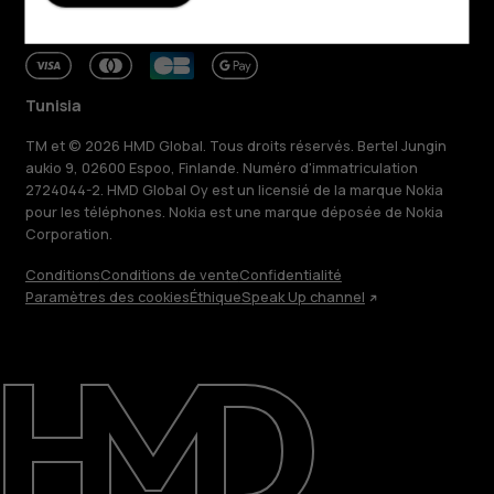
Tunisia
TM et © 2026 HMD Global. Tous droits réservés. Bertel Jungin
aukio 9, 02600 Espoo, Finlande. Numéro d'immatriculation
2724044-2. HMD Global Oy est un licensié de la marque Nokia
pour les téléphones. Nokia est une marque déposée de Nokia
Corporation.
Conditions
Conditions de vente
Confidentialité
Paramètres des cookies
Éthique
Speak Up channel
À propos
Blog
Réparer, réutiliser, recycler
Responsable
Assistance
Tunisia