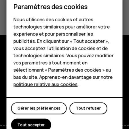
Paramètres des cookies
Smartphones
Avez-vous trouvé cela utile?
Nous utilisons des cookies et autres
Téléphones classiques
technologies similaires pour améliorer votre
Oui
Non
HMD Terra M
expérience et pour personnaliser les
publicités. En cliquant sur « Tout accepter »,
Pour les entreprises
vous acceptez l’utilisation de cookies et de
Boutique
technologies similaires. Vous pouvez modifier
Tablettes
vos paramètres à tout moment en
À propos
Boutique
sélectionnant « Paramètres des cookies » au
bas du site. Apprenez-en davantage sur notre
Planet and people
politique relative aux cookies
.
Mon compte
Assistance
Facebook
Instagram
Tiktok
Youtube
Linkedin
Discord
Gérer les préférences
Tout refuser
Tout accepter