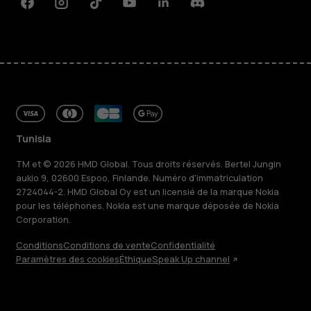
Facebook
Instagram
Tiktok
Youtube
Linkedin
Discord
Tunisia
TM et © 2026 HMD Global. Tous droits réservés. Bertel Jungin
aukio 9, 02600 Espoo, Finlande. Numéro d'immatriculation
2724044-2. HMD Global Oy est un licensié de la marque Nokia
pour les téléphones. Nokia est une marque déposée de Nokia
Corporation.
Conditions
Conditions de vente
Confidentialité
Paramètres des cookies
Éthique
Speak Up channel
À propos
Blog