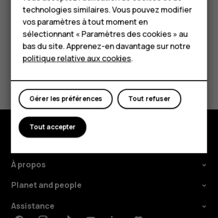
jusqu'à sa nouvelle position.
technologies similaires. Vous pouvez modifier
Tablettes
vos paramètres à tout moment en
Boutique
sélectionnant « Paramètres des cookies » au
bas du site. Apprenez-en davantage sur notre
politique relative aux cookies
.
Mon compte
Avez-vous trouvé cela utile?
Gérer les préférences
Tout refuser
Oui
Non
Tout accepter
Boutique
À propos
Planet and people
Assistance