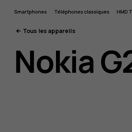
Guide
Smartphones
Téléphones classiques
HMD T
Mon compte
Tous les appareils
de
Nokia G
l'utilisat
Nokia