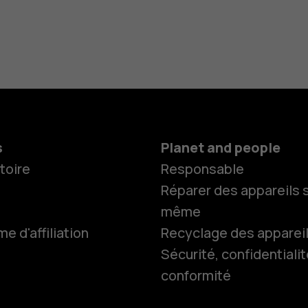
s
Planet and people
toire
Responsable
Réparer des appareils s
même
 d'affiliation
Recyclage des apparei
Sécurité, confidentialit
conformité
Smartphon