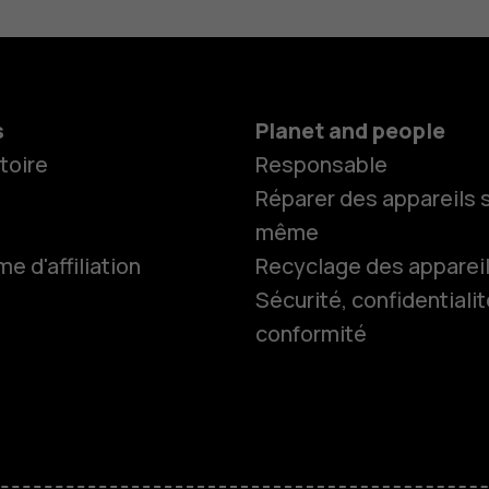
s
Planet and people
toire
Responsable
Réparer des appareils s
même
 d'affiliation
Recyclage des apparei
Sécurité, confidentialit
conformité
Smartphon
Téléphones