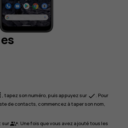
ges
ad
done
, tapez son numéro, puis appuyez sur
. Pour
 liste de contacts, commencez à taper son nom,
z sur
. Une fois que vous avez ajouté tous les