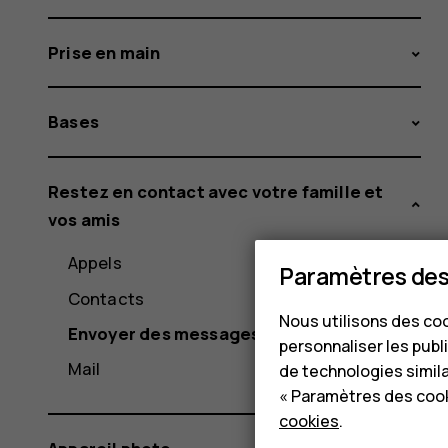
Prise en main
Bases
Restez en contact avec votre famille et
vos amis
Appels
Paramètres des
Contacts
Nous utilisons des coo
Envoyer des messages
personnaliser les publi
Mail
de technologies simil
« Paramètres des cook
cookies
.