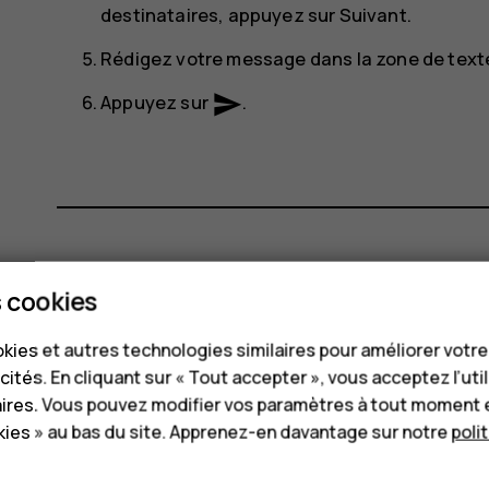
destinataires, appuyez sur
Suivant
.
Rédigez votre message dans la zone de text
send
Appuyez sur
.
Avez-vous trouvé cela utile?
 cookies
kies et autres technologies similaires pour améliorer votr
Oui
Non
cités. En cliquant sur « Tout accepter », vous acceptez l’uti
aires. Vous pouvez modifier vos paramètres à tout moment 
ies » au bas du site. Apprenez-en davantage sur notre
poli