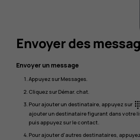
Envoyer des messa
Envoyer un message
Appuyez sur
Messages
.
Cliquez sur
Démar. chat
.
dialp
Pour ajouter un destinataire, appuyez sur
ajouter un destinataire figurant dans votre
puis appuyez sur le contact.
Pour ajouter d'autres destinataires, appuye