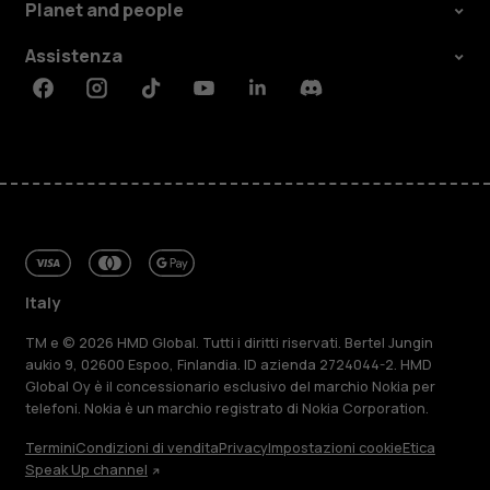
Planet and people
Assistenza
Facebook
Instagram
Tiktok
Youtube
Linkedin
Discord
Italy
TM e © 2026 HMD Global. Tutti i diritti riservati. Bertel Jungin
aukio 9, 02600 Espoo, Finlandia. ID azienda 2724044-2. HMD
Global Oy è il concessionario esclusivo del marchio Nokia per
telefoni. Nokia è un marchio registrato di Nokia Corporation.
Termini
Condizioni di vendita
Privacy
Impostazioni cookie
Etica
Speak Up channel