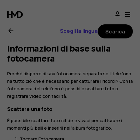
Manuale
d’uso
Scegli la lingua
Scarica
del
Informazioni di base sulla
Nokia
fotocamera
1
Perché disporre di una fotocamera separata se il telefono
ha tutto ciò che è necessario per catturare i ricordi? Con la
Plus
fotocamera del telefono è possibile scattare foto o
registrare video con facilità.
Scattare una foto
È possibile scattare foto nitide e vivaci per catturare i
momenti più belli e inserirli nell’album fotografico.
Toccare
Fotocamera
.