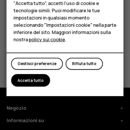
"Accetta tutto", accetti l'uso di cookie e
HMD Terra M
Toccare
>
Bellezza attivata
e trascinare il
tecnologie simili. Puoi modificare le tue
cursore a proprio piacimento.
impostazioni in qualsiasi momento
Per le imprese
selezionando "Impostazioni cookie" nella parte
Toccare
.
panorama_fish_eye
inferiore del sito. Maggiori informazioni sulla
Tablet
nostra
policy sui cookie
.
Negozio
Il mio account
Gestisci preferenze
Rifiuta tutto
Ti è stato d'aiuto?
Accetta tutto
Sì
No
Negozio
Informazioni su