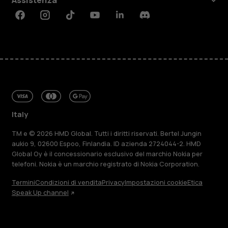
Facebook
Instagram
Tiktok
Youtube
Linkedin
Discord
Italy
TM e © 2026 HMD Global. Tutti i diritti riservati. Bertel Jungin
aukio 9, 02600 Espoo, Finlandia. ID azienda 2724044-2. HMD
Global Oy è il concessionario esclusivo del marchio Nokia per
telefoni. Nokia è un marchio registrato di Nokia Corporation.
Termini
Condizioni di vendita
Privacy
Impostazioni cookie
Etica
Speak Up channel
Informazioni su