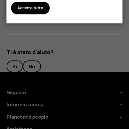
non funziona in modo appropriato, portarlo al centro
Accetta tutto
assistenza autorizzato più vicino.
Ti è stato d'aiuto?
Sì
No
Negozio
Informazioni su
Planet and people
Assistenza