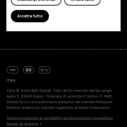
Planet and people
Assistenza
Accetta tutto
Facebook
Instagram
Tiktok
Youtube
Linkedin
Discord
Italy
TM e © 2026 HMD Global. Tutti i diritti riservati. Bertel Jungin
aukio 9, 02600 Espoo, Finlandia. ID azienda 2724044-2. HMD
Global Oy è il concessionario esclusivo del marchio Nokia per
telefoni. Nokia è un marchio registrato di Nokia Corporation.
Termini
Condizioni di vendita
Privacy
Impostazioni cookie
Etica
Speak Up channel