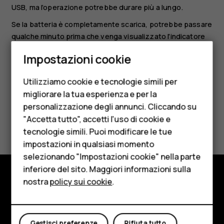
USB, ma l’operazione potrebbe durare più a lungo.
Se la batteria è completamente scarica, potrebbe passare
qualche minuto prima che venga visualizzato l'indicatore
Smartphone
di carica.
Impostazioni cookie
Cellulari
Utilizziamo cookie e tecnologie simili per
Telefoni per anziani
migliorare la tua esperienza e per la
personalizzazione degli annunci. Cliccando su
Accessori
Ti è stato d'aiuto?
"Accetta tutto", accetti l'uso di cookie e
HMD Terra M
tecnologie simili. Puoi modificare le tue
impostazioni in qualsiasi momento
Sì
No
Per le imprese
selezionando "Impostazioni cookie" nella parte
inferiore del sito. Maggiori informazioni sulla
Tablet
nostra
policy sui cookie
.
Negozio
Negozio
Informazioni su
Il mio account
Gestisci preferenze
Rifiuta tutto