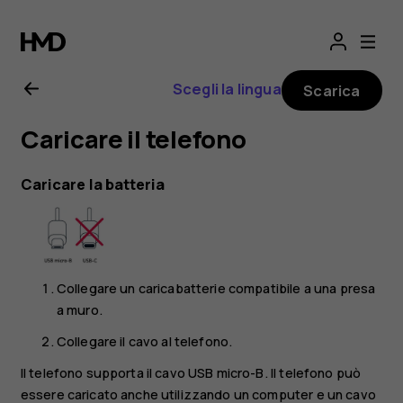
Manuale
d’uso
Scegli la lingua
Scarica
del
Caricare il telefono
Nokia
Caricare la batteria
1
Plus
Collegare un caricabatterie compatibile a una presa
a muro.
Collegare il cavo al telefono.
Il telefono supporta il cavo USB micro-B. Il telefono può
essere caricato anche utilizzando un computer e un cavo