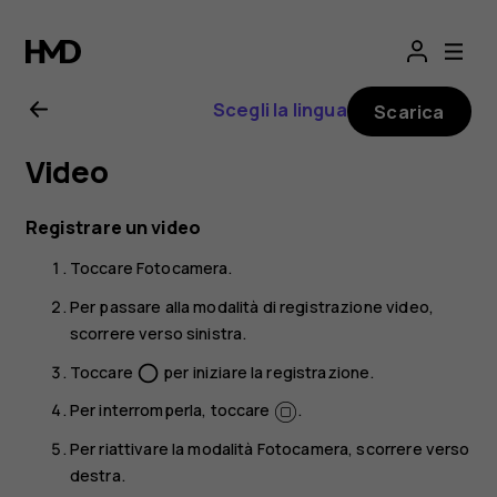
Manuale
d’uso
Scegli la lingua
Scarica
del
Video
Nokia
Registrare un video
1
Toccare
Fotocamera
.
Plus
Per passare alla modalità di registrazione video,
scorrere verso sinistra.
Toccare
per iniziare la registrazione.
panorama_fish_eye
Per interromperla, toccare
.
Per riattivare la modalità Fotocamera, scorrere verso
destra.