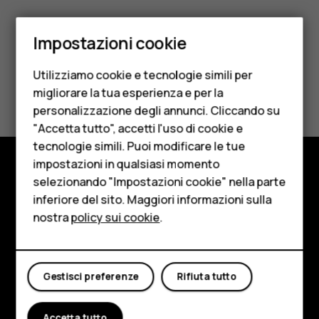
Smartphone
Impostazioni cookie
Cellulari
Utilizziamo cookie e tecnologie simili per
Telefoni per anziani
Ti è stato d'aiuto?
migliorare la tua esperienza e per la
personalizzazione degli annunci. Cliccando su
Accessori
Sì
No
"Accetta tutto", accetti l'uso di cookie e
HMD Terra M
tecnologie simili. Puoi modificare le tue
impostazioni in qualsiasi momento
Per le imprese
selezionando "Impostazioni cookie" nella parte
Negozio
inferiore del sito. Maggiori informazioni sulla
Tablet
Informazioni su
nostra
policy sui cookie
.
Negozio
Planet and people
Il mio account
Assistenza
Gestisci preferenze
Rifiuta tutto
Facebook
Instagram
Tiktok
Youtube
Linkedin
Discord
Accetta tutto