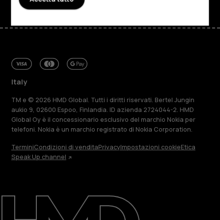
Italy
TM e © 2026 HMD Global. Tutti i diritti riservati. Bertel Jungin
aukio 9, 02600 Espoo, Finlandia. ID azienda 2724044-2. HMD
Global Oy è il concessionario esclusivo del marchio Nokia per
telefoni. Nokia è un marchio registrato di Nokia Corporation.
Termini
Condizioni di vendita
Privacy
Impostazioni cookie
Etica
Speak Up channel
Informazioni su
Ripara, riutilizza, ricicla
Sostenibilità