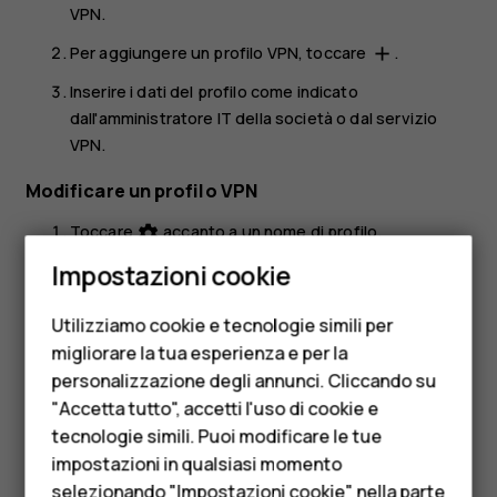
VPN
.
Per aggiungere un profilo VPN, toccare
.
add
Inserire i dati del profilo come indicato
dall'amministratore IT della società o dal servizio
VPN.
Modificare un profilo VPN
Toccare
accanto a un nome di profilo.
settings
Smartphone
Impostazioni cookie
Cambiare i dati come richiesto.
Cellulari
Eliminare un profilo VPN
Utilizziamo cookie e tecnologie simili per
Telefoni per anziani
migliorare la tua esperienza e per la
Toccare
accanto a un nome di profilo.
settings
personalizzazione degli annunci. Cliccando su
Accessori
Toccare
RIMUOVI VPN
.
"Accetta tutto", accetti l'uso di cookie e
HMD Terra M
tecnologie simili. Puoi modificare le tue
impostazioni in qualsiasi momento
Per le imprese
selezionando "Impostazioni cookie" nella parte