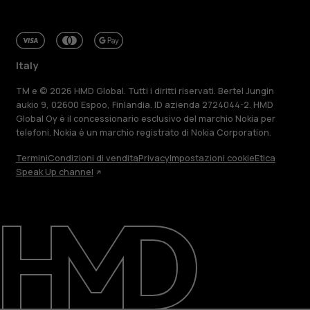
Italy
TM e © 2026 HMD Global. Tutti i diritti riservati. Bertel Jungin
aukio 9, 02600 Espoo, Finlandia. ID azienda 2724044-2. HMD
Global Oy è il concessionario esclusivo del marchio Nokia per
telefoni. Nokia è un marchio registrato di Nokia Corporation.
Termini
Condizioni di vendita
Privacy
Impostazioni cookie
Etica
Speak Up channel
Informazioni su
Ripara, riutilizza, ricicla
Sostenibilità
Assistenza
Italy