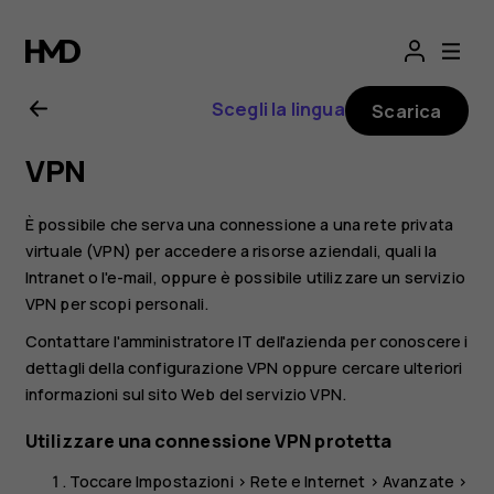
Manuale
d’uso
Scegli la lingua
Scarica
del
VPN
Nokia
È possibile che serva una connessione a una rete privata
1
virtuale (VPN) per accedere a risorse aziendali, quali la
Intranet o l'e-mail, oppure è possibile utilizzare un servizio
VPN per scopi personali.
Plus
Contattare l'amministratore IT dell'azienda per conoscere i
dettagli della configurazione VPN oppure cercare ulteriori
informazioni sul sito Web del servizio VPN.
Utilizzare una connessione VPN protetta
Toccare
Impostazioni
>
Rete e Internet
>
Avanzate
>