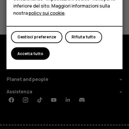
inferiore del sito. Maggiori informazioni sulla
Tablet
nostra
policy sui cookie
.
Ti è stato d'aiuto?
Negozio
Sì
No
Il mio account
Gestisci preferenze
Rifiuta tutto
Accetta tutto
Negozio
Informazioni su
Planet and people
Assistenza
Facebook
Instagram
Tiktok
Youtube
Linkedin
Discord