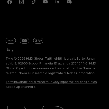
Facebook
Instagram
Tiktok
Youtube
Linkedin
Discord
Italy
TM e © 2026 HMD Global. Tutti i diritti riservati. Bertel Jungin
aukio 9, 02600 Espoo, Finlandia. ID azienda 2724044-2. HMD
Global Oy è il concessionario esclusivo del marchio Nokia per
telefoni. Nokia è un marchio registrato di Nokia Corporation.
Termini
Condizioni di vendita
Privacy
Impostazioni cookie
Etica
Speak Up channel
Informazioni su
Ripara, riutilizza, ricicla