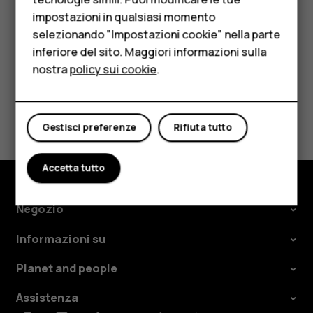
HMD Terra M
telefono.
impostazioni in qualsiasi momento
Per le imprese
selezionando "Impostazioni cookie" nella parte
inferiore del sito. Maggiori informazioni sulla
Tablet
nostra
policy sui cookie
.
Negozio
Ti è stato d'aiuto?
Il mio account
Gestisci preferenze
Rifiuta tutto
Sì
No
Accetta tutto
Negozio
Informazioni su
Planet and people
Assistenza