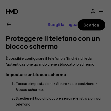
Manuale
d’uso
Scegli la lingua
Scarica
del
Proteggere il telefono con un
Nokia
blocco schermo
1
È possibile configurare il telefono affinché richieda
l'autenticazione quando viene sbloccato lo schermo.
Plus
Impostare un blocco schermo
Toccare
Impostazioni
>
Sicurezza e posizione
>
Blocco schermo
.
Scegliere il tipo di blocco e seguire le istruzioni sul
telefono.