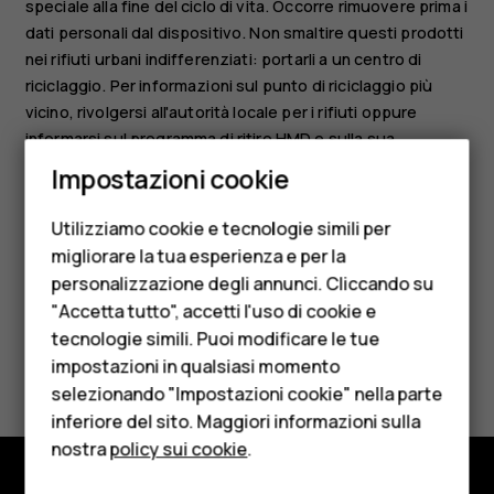
speciale alla fine del ciclo di vita. Occorre rimuovere prima i
dati personali dal dispositivo. Non smaltire questi prodotti
nei rifiuti urbani indifferenziati: portarli a un centro di
riciclaggio. Per informazioni sul punto di riciclaggio più
vicino, rivolgersi all'autorità locale per i rifiuti oppure
informarsi sul programma di ritiro HMD e sulla sua
Smartphone
disponibilità nel proprio Paese su
Impostazioni cookie
Cellulari
www.hmd.com/phones/support/topics/recycle
.
Utilizziamo cookie e tecnologie simili per
Telefoni per anziani
migliorare la tua esperienza e per la
personalizzazione degli annunci. Cliccando su
Accessori
"Accetta tutto", accetti l'uso di cookie e
HMD Terra M
tecnologie simili. Puoi modificare le tue
Ti è stato d'aiuto?
impostazioni in qualsiasi momento
Per le imprese
selezionando "Impostazioni cookie" nella parte
Sì
No
inferiore del sito. Maggiori informazioni sulla
Tablet
nostra
policy sui cookie
.
Negozio