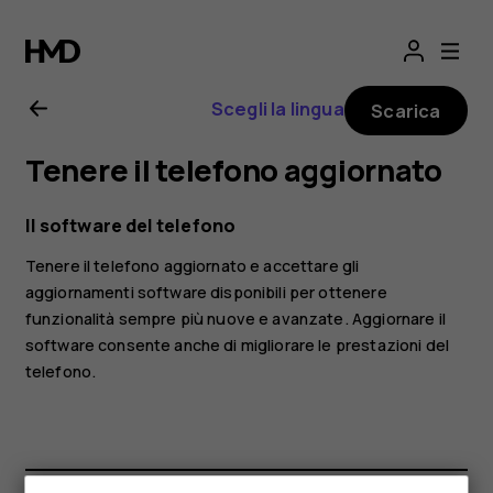
Manuale
d’uso
Scegli la lingua
Scarica
del
Tenere il telefono aggiornato
Nokia
Il software del telefono
1
Tenere il telefono aggiornato e accettare gli
aggiornamenti software disponibili per ottenere
Plus
funzionalità sempre più nuove e avanzate. Aggiornare il
software consente anche di migliorare le prestazioni del
telefono.