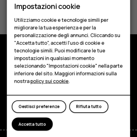
Smartphone
Impostazioni cookie
Cellulari
Ti è stato d'aiuto?
Utilizziamo cookie e tecnologie simili per
Telefoni per anziani
migliorare la tua esperienza e per la
Sì
No
personalizzazione degli annunci. Cliccando su
Accessori
"Accetta tutto", accetti l'uso di cookie e
HMD Terra M
tecnologie simili. Puoi modificare le tue
Negozio
impostazioni in qualsiasi momento
Per le imprese
selezionando "Impostazioni cookie" nella parte
Informazioni su
inferiore del sito. Maggiori informazioni sulla
Tablet
nostra
policy sui cookie
.
Planet and people
Negozio
Assistenza
Il mio account
Facebook
Instagram
Tiktok
Youtube
Linkedin
Discord
Gestisci preferenze
Rifiuta tutto
Accetta tutto