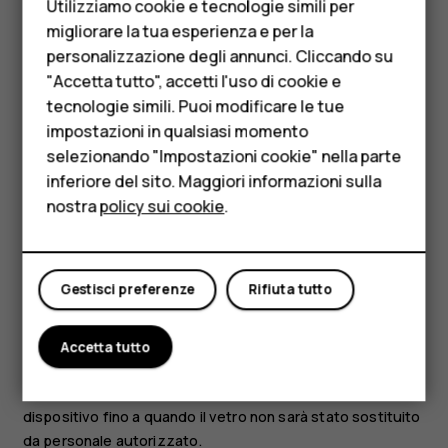
Utilizziamo cookie e tecnologie simili per
Telefoni per anziani
migliorare la tua esperienza e per la
Se il dispositivo è impermeabile, fare riferimento alla
personalizzazione degli annunci. Cliccando su
Accessori
relativa classificazione IP nelle specifiche tecniche per
"Accetta tutto", accetti l'uso di cookie e
indicazioni più dettagliate.
HMD Terra M
tecnologie simili. Puoi modificare le tue
impostazioni in qualsiasi momento
Per le imprese
PARTI IN VETRO
selezionando "Impostazioni cookie" nella parte
inferiore del sito. Maggiori informazioni sulla
Tablet
nostra
policy sui cookie
.
Negozio
Il mio account
Gestisci preferenze
Rifiuta tutto
Il dispositivo e/o il suo schermo è realizzato in vetro.
Questa vetro può rompersi in caso di caduta del
dispositivo su una superficie dura o in caso di forte urto.
Accetta tutto
Se il vetro si rompe, non toccare le schegge né tentare di
rimuovere il vetro rotto dal dispositivo. Non utilizzare più il
dispositivo fino a quando il vetro non sarà stato sostituito
da personale autorizzato.