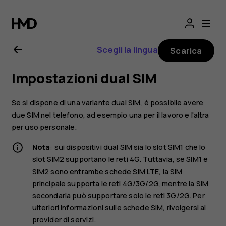
Manuale
d’uso
Scegli la lingua
Scarica
del
Impostazioni dual SIM
Nokia
Se si dispone di una variante dual SIM, è possibile avere
1
due SIM nel telefono, ad esempio una per il lavoro e l'altra
per uso personale.
Plus
Nota
: sui dispositivi dual SIM sia lo slot SIM1 che lo
slot SIM2 supportano le reti 4G. Tuttavia, se SIM1 e
SIM2 sono entrambe schede SIM LTE, la SIM
principale supporta le reti 4G/3G/2G, mentre la SIM
secondaria può supportare solo le reti 3G/2G. Per
ulteriori informazioni sulle schede SIM, rivolgersi al
provider di servizi.