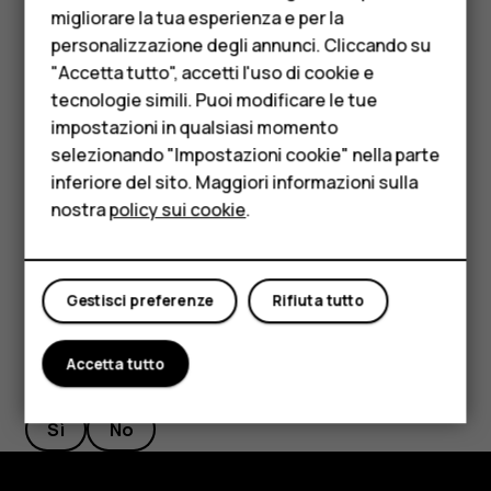
Telefoni per anziani
migliorare la tua esperienza e per la
Rinominare una scheda SIM
personalizzazione degli annunci. Cliccando su
Accessori
"Accetta tutto", accetti l'uso di cookie e
Toccare la SIM da rinominare e digitare il nome desiderato.
HMD Terra M
tecnologie simili. Puoi modificare le tue
Selezionare la SIM che si desidera utilizzare per
impostazioni in qualsiasi momento
Per le imprese
le chiamate o la rete dati
selezionando "Impostazioni cookie" nella parte
inferiore del sito. Maggiori informazioni sulla
Tablet
In
SIM preferita per
toccare l'impostazione da cambiare e
nostra
policy sui cookie
.
selezionare la SIM.
Negozio
Il mio account
Gestisci preferenze
Rifiuta tutto
Accetta tutto
Ti è stato d'aiuto?
Sì
No