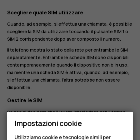
Scegliere quale SIM utilizzare
Quando, ad esempio, si effettua una chiamata, è possibile
scegliere la SIM da utilizzare toccando il pulsante SIM 1 o
SIM 2 corrispondente dopo aver composto il numero.
Il telefono mostra lo stato della rete per entrambe le SIM
separatamente. Entrambe le schede SIM sono disponibili
contemporaneamente quando il dispositivo non è in uso,
ma mentre una scheda SIM è attiva, quando, ad esempio,
si effettua una chiamata, l'altra potrebbe non essere
disponibile.
Gestire le SIM
Se non si desidera che il lavoro interferisca con il tempo
Smartphone
libero o si dispone di una rete dati più economica su una
Impostazioni cookie
Cellulari
SIM, è possibile decidere quale SIM utilizzare.
Utilizziamo cookie e tecnologie simili per
Toccare
Impostazioni
>
Rete e Internet
>
Schede SIM
.