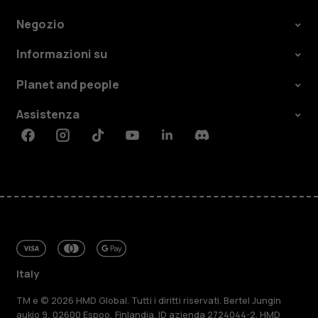
Negozio
Informazioni su
Planet and people
Assistenza
Facebook
Instagram
Tiktok
Youtube
Linkedin
Discord
Italy
TM e © 2026 HMD Global. Tutti i diritti riservati. Bertel Jungin
aukio 9, 02600 Espoo, Finlandia. ID azienda 2724044-2. HMD