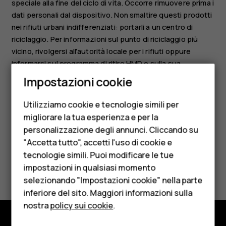
speciale alla fine del ciclo di vita. Occorre rimuovere prima i
dati personali dal dispositivo. Non smaltire questi prodotti
nei rifiuti urbani indifferenziati: portarli a un centro di
riciclaggio. Per informazioni sul punto di riciclaggio più
vicino, rivolgersi all'autorità locale per i rifiuti oppure
informarsi sul programma di ritiro HMD e sulla sua
Smartphone
disponibilità nel proprio Paese su
Impostazioni cookie
Cellulari
www.hmd.com/phones/support/topics/recycle
.
Utilizziamo cookie e tecnologie simili per
Telefoni per anziani
migliorare la tua esperienza e per la
personalizzazione degli annunci. Cliccando su
Accessori
"Accetta tutto", accetti l'uso di cookie e
HMD Terra M
tecnologie simili. Puoi modificare le tue
Ti è stato d'aiuto?
impostazioni in qualsiasi momento
Per le imprese
selezionando "Impostazioni cookie" nella parte
Sì
No
inferiore del sito. Maggiori informazioni sulla
Tablet
nostra
policy sui cookie
.
Negozio