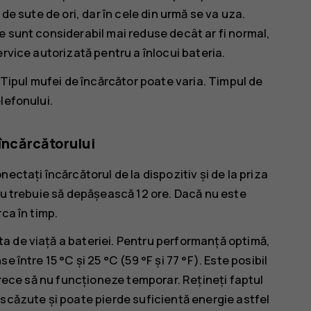
de sute de ori, dar în cele din urmă se va uza.
e sunt considerabil mai reduse decât ar fi normal,
rvice autorizată pentru a înlocui bateria.
 Tipul mufei de încărcător poate varia. Timpul de
lefonului.
 încărcătorului
ectați încărcătorul de la dispozitiv și de la priza
nu trebuie să depășească 12 ore. Dacă nu este
ca în timp.
a de viață a bateriei. Pentru performanță optimă,
 între 15 °C și 25 °C (59 °F și 77 °F). Este posibil
 rece să nu funcționeze temporar. Rețineți faptul
 scăzute și poate pierde suficientă energie astfel