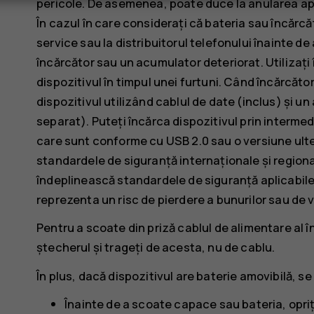
pericole. De asemenea, poate duce la anularea apro
În cazul în care considerați că bateria sau încărcă
service sau la distribuitorul telefonului înainte de 
încărcător sau un acumulator deteriorat. Utilizați 
dispozitivul în timpul unei furtuni. Când încărcăto
dispozitivul utilizând cablul de date (inclus) și 
separat). Puteți încărca dispozitivul prin intermed
care sunt conforme cu USB 2.0 sau o versiune ulter
standardele de siguranță internaționale și regiona
îndeplinească standardele de siguranță aplicabile
reprezenta un risc de pierdere a bunurilor sau de
Pentru a scoate din priză cablul de alimentare al î
ștecherul și trageți de acesta, nu de cablu.
În plus, dacă dispozitivul are baterie amovibilă, se
Înainte de a scoate capace sau bateria, opriț