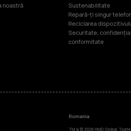
 noastră
Sustenabilitate
Repară-ți singur telefo
Reciclarea dispozitivul
Securitate, confidențial
conformitate
Smartphone
Telefoane c
Romania
TM și © 2026 HMD Global. Toate d