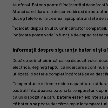
telefonul. Bateria poate fi încărcată și descărcată 
Atunci când duratele de convorbire și de așteptar
duceți telefonul la cea mai apropiată unitate de se
Încărcați dispozitivul cu un încărcător compatibil.
încărcare poate varia în funcție de capacitatea te
Informații despre siguranța bateriei și a
După ce se încheie încărcarea dispozitivului, decon
electrică. Rețineți faptul că încărcarea continuă 
utilizată, o baterie complet încărcată se va descăr
Temperaturile extreme reduc capacitatea și durat
păstrați întotdeauna bateria la temperaturi cuprinse
ca un dispozitiv a cărui baterie este fierbinte sau
că bateria se poate descărca rapid la temperaturi