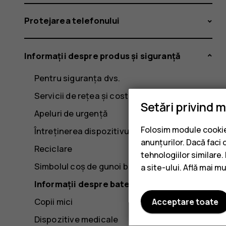
Protejarea telefonului
Informații despre produs și siguranță
Pentru siguranța dvs.
Servicii de rețea și costuri
Setări privind 
Apeluri de urgență
Folosim module cookie 
Întreținerea dispozitivului
anunțurilor. Dacă faci 
Reciclare
tehnologiilor similare
Simbolul coș de gunoi barat
a site-ului. Află mai m
Informații despre baterie și încărcător
Copii mici
Acceptare toate
Dispozitive medicale