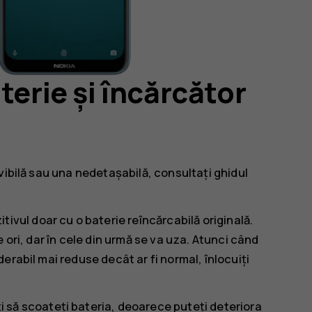
terie și încărcător
vibilă sau una nedetașabilă, consultați ghidul
itivul doar cu o baterie reîncărcabilă originală.
 ori, dar în cele din urmă se va uza. Atunci când
erabil mai reduse decât ar fi normal, înlocuiți
i să scoateți bateria, deoarece puteți deteriora