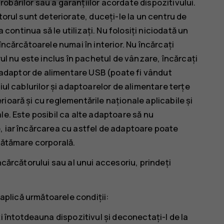
bărilor sau a garanțiilor acordate dispozitivului.
torul sunt deteriorate, duceți-le la un centru de
a continua să le utilizați. Nu folosiți niciodată un
încărcătoarele numai în interior. Nu încărcați
rul nu este inclus în pachetul de vânzare, încărcați
un adaptor de alimentare USB (poate fi vândut
iul cablurilor și adaptoarelor de alimentare terțe
ioară și cu reglementările naționale aplicabile și
le. Este posibil ca alte adaptoare să nu
, iar încărcarea cu astfel de adaptoare poate
 vătămare corporală.
ncărcătorului sau al unui accesoriu, prindeți
 aplică următoarele condiții:
i întotdeauna dispozitivul și deconectați-l de la