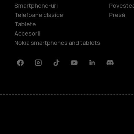
Smartphone-uri
Povestea
Telefoane clasice
Presă
Tablete
Accesorii
Nokia smartphones and tablets
Facebook
Instagram
Tiktok
Youtube
Linkedin
Discord
Despre