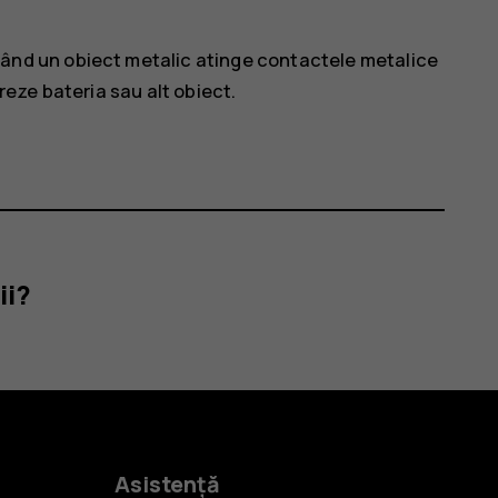
ând un obiect metalic atinge contactele metalice
oreze bateria sau alt obiect.
ii?
Asistență