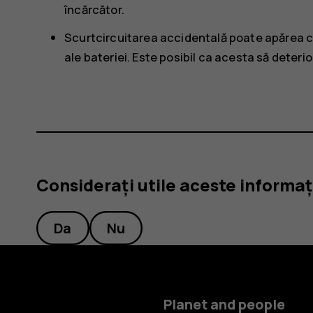
încărcător.
Scurtcircuitarea accidentală poate apărea c
ale bateriei. Este posibil ca acesta să deteri
Considerați utile aceste informaț
Da
Nu
Planet and people