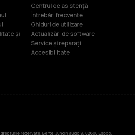
Centrul de asistență
nul
Întrebări frecvente
ui
Ghiduri de utilizare
itate și
Actualizări de software
Service și reparații
Accesibilitate
-uri
lasice
repturile rezervate. Bertel Jungin aukio 9, 02600 Espoo,