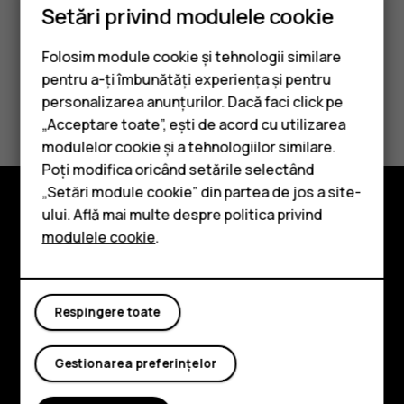
Setări privind modulele cookie
Folosim module cookie și tehnologii similare
pentru a-ți îmbunătăți experiența și pentru
Considerați utile aceste informații?
personalizarea anunțurilor. Dacă faci click pe
„Acceptare toate”, ești de acord cu utilizarea
Smartphone-uri
modulelor cookie și a tehnologiilor similare.
Da
Nu
Telefoane clasice
Poți modifica oricând setările selectând
„Setări module cookie” din partea de jos a site-
Accesorii
ului. Află mai multe despre politica privind
Explorează
modulele cookie
.
Tablete
Despre
Planet and people
Respingere toate
Asistență
Gestionarea preferințelor
Facebook
Instagram
Tiktok
Youtube
Linkedin
Discord