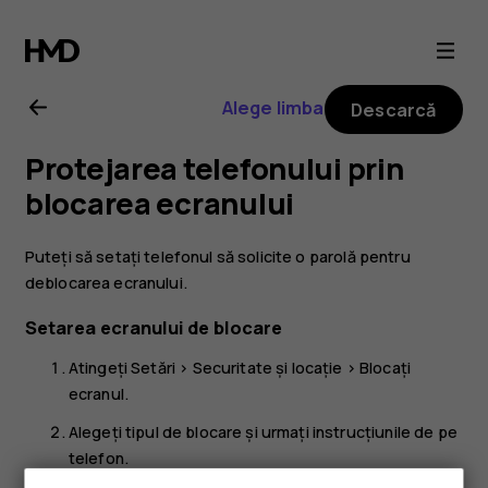
Ghid
de
Alege limba
Descarcă
utilizare
Protejarea telefonului prin
Nokia
blocarea ecranului
6.2
Puteți să setați telefonul să solicite o parolă pentru
deblocarea ecranului.
Setarea ecranului de blocare
Atingeți
Setări
>
Securitate și locație
>
Blocați
ecranul
.
Alegeți tipul de blocare și urmați instrucțiunile de pe
telefon.