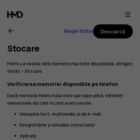
Ghid
de
Alege limba
Descarcă
utilizare
Stocare
Nokia
Pentru a vedea câtă memorie mai este disponibilă, atingeți
6.2
Setări
>
Stocare
.
Verificarea memoriei disponibile pe telefon
Dacă memoria telefonului este aproape plină, eliminați
elementele de care nu mai aveți nevoie:
Mesajele text, multimedia și de e-mail
Înregistrările și detaliile contactelor
Aplicații