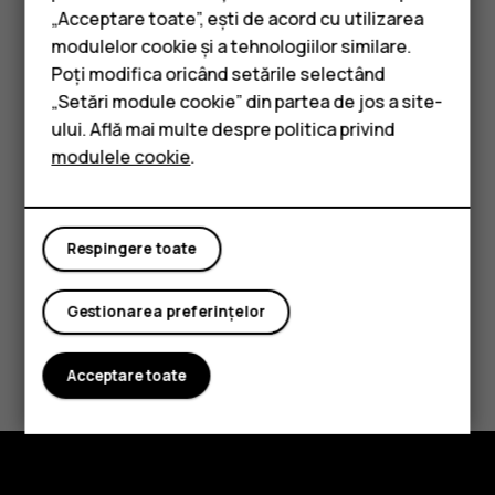
intermediul unui cablu USB compatibil.
„Acceptare toate”, ești de acord cu utilizarea
Smartphone-uri
Pe computer, deschideți un manager de fișiere și
modulelor cookie și a tehnologiilor similare.
Telefoane clasice
navigați la telefon.
Poți modifica oricând setările selectând
„Setări module cookie” din partea de jos a site-
Trageți și plasați elemente de pe telefon pe
Accesorii
ului. Află mai multe despre politica privind
computer sau de pe computer pe telefon.
modulele cookie
.
Tablete
Asigurați-vă că ați plasat fișierele în folderele corecte din
telefon; în caz contrar se poate să nu le puteți vedea.
Respingere toate
Gestionarea preferințelor
Considerați utile aceste informații?
Acceptare toate
Da
Nu