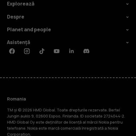
Explorează
Despre
Planet and people
Asistență
Facebook
Instagram
Tiktok
Youtube
Linkedin
Discord
Romania
TM și © 2026 HMD Global. Toate drepturile rezervate. Bertel
Jungin aukio 9, 02600 Espoo, Finlanda. ID societate 2724044-2.
HMD Global Oy este deținător de licență al mărcii Nokia pentru
telefoane. Nokia este marcă comercială înregistrată a Nokia
Corporation.