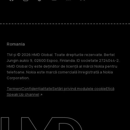
Facebook
Instagram
Tiktok
Youtube
Linkedin
Discord
Romania
TM și © 2026 HMD Global. Toate drepturile rezervate. Bertel
Jungin aukio 9, 02600 Espoo, Finlanda. ID societate 2724044-2.
HMD Global Oy este deținător de licență al mărcii Nokia pentru
telefoane. Nokia este marcă comercială înregistrată a Nokia
Corporation.
Termeni
Confidențialitate
Setări privind modulele cookie
Etică
Speak Up channel
Despre
Repară, reutilizează, reciclează