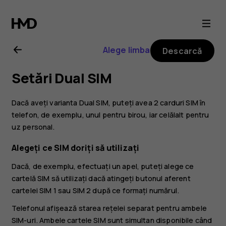
Ghid
de
Alege limba
Descarcă
utilizare
Setări Dual SIM
Nokia
Dacă aveți varianta Dual SIM, puteți avea 2 carduri SIM în
6.2
telefon, de exemplu, unul pentru birou, iar celălalt pentru
uz personal.
Alegeți ce SIM doriți să utilizați
Dacă, de exemplu, efectuați un apel, puteți alege ce
cartelă SIM să utilizați dacă atingeți butonul aferent
cartelei SIM 1 sau SIM 2 după ce formați numărul.
Telefonul afișează starea rețelei separat pentru ambele
SIM-uri. Ambele cartele SIM sunt simultan disponibile când