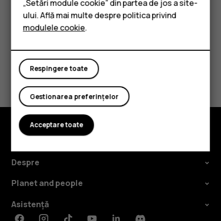
„Setări module cookie” din partea de jos a site-
doriți să o modificați și selectați SIM-ul.
Accesorii
ului. Află mai multe despre politica privind
modulele cookie
.
Tablete
Respingere toate
Considerați utile aceste informații?
Da
Nu
Gestionarea preferințelor
Acceptare toate
Explorează
Despre
Planet and people
Asistență