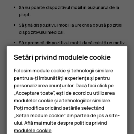
Să nu poarte dispozitivul mobil în buzunarul de la
piept.
Să țină dispozitivul mobil la urechea opusă poziției
dispozitivului medical.
Să oprească dispozitivul mobil dacă există un motiv
de a bănui prezența unei interferențe.
Setări privind modulele cookie
Să respecte instrucțiunile producătorului
dispozitivului medical implantat.
Folosim module cookie și tehnologii similare
pentru a-ți îmbunătăți experiența și pentru
Dacă aveți întrebări privind utilizarea dispozitivului dvs.
mobil în apropierea unui dispozitiv medical implantat,
personalizarea anunțurilor. Dacă faci click pe
consultați medicul.
„Acceptare toate”, ești de acord cu utilizarea
Smartphone-uri
modulelor cookie și a tehnologiilor similare.
Telefoane clasice
Poți modifica oricând setările selectând
„Setări module cookie” din partea de jos a site-
Accesorii
ului. Află mai multe despre politica privind
modulele cookie
.