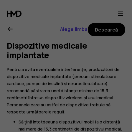
Ghid
de
Alege limba
Descarcă
utilizare
Dispozitive medicale
Nokia
implantate
6.2
Pentru a evita eventualele interferențe, producătorii de
dispozitive medicale implantate (precum stimulatoare
cardiace, pompe de insulină și neurostimulatoare)
recomandă păstrarea unei distanțe minime de 15,3
centimetri între un dispozitiv wireless și unul medical.
Persoanele care au astfel de dispozitive trebuie să
respecte următoarele reguli:
Să țină întotdeauna dispozitivul mobil la o distanță
mai mare de 15,3 centimetri de dispozitivul medical.