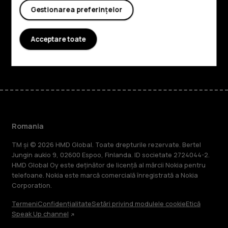
Planet and people
Gestionarea preferințelor
Asistență
Acceptare toate
Facebook
Instagram
Tiktok
Youtube
Linkedin
Discord
Romania
TM și © 2026 HMD Global. Toate drepturile rezervate. Bertel
Jungin aukio 9, 02600 Espoo, Finlanda. ID societate 2724044-2.
HMD Global Oy este deținător de licență al mărcii Nokia pentru
telefoane. Nokia este marcă comercială înregistrată a Nokia
Corporation.
Termeni
Confidențialitate
Setări privind modulele cookie
Etică
Speak Up channel