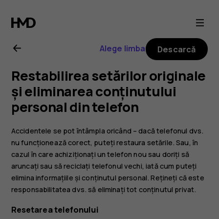
Ghid
de
Alege limba
Descarcă
utilizare
Restabilirea setărilor originale
Nokia
și eliminarea conținutului
personal din telefon
6.2
Accidentele se pot întâmpla oricând – dacă telefonul dvs.
nu funcționează corect, puteți restaura setările. Sau, în
cazul în care achiziționați un telefon nou sau doriți să
aruncați sau să reciclați telefonul vechi, iată cum puteți
elimina informațiile și conținutul personal. Rețineți că este
responsabilitatea dvs. să eliminați tot conținutul privat.
Resetarea telefonului