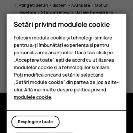
Atingeți
Setări
>
Sistem
>
Avansate
>
Opțiuni
resetare
>
Ștergeți integral datele (revenire la
setările din fabrică)
.
Setări privind modulele cookie
Urmați instrucțiunile afișate pe telefon.
Folosim module cookie și tehnologii similare
pentru a-ți îmbunătăți experiența și pentru
personalizarea anunțurilor. Dacă faci click pe
„Acceptare toate”, ești de acord cu utilizarea
Smartphone-uri
modulelor cookie și a tehnologiilor similare.
Considerați utile aceste informații?
Telefoane clasice
Poți modifica oricând setările selectând
„Setări module cookie” din partea de jos a site-
Accesorii
Da
Nu
ului. Află mai multe despre politica privind
modulele cookie
.
Tablete
Explorează
Respingere toate
Despre