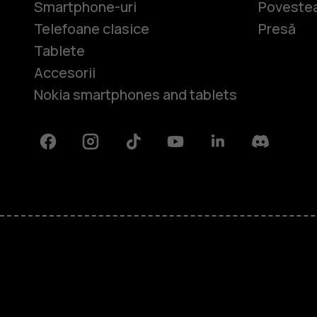
Smartphone-uri
Povestea
Telefoane clasice
Presă
Tablete
Accesorii
Nokia smartphones and tablets
Facebook
Instagram
Tiktok
Youtube
Linkedin
Discord
Despre