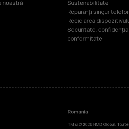
 noastră
Sustenabilitate
Repară-ți singur telefo
Reciclarea dispozitivul
Securitate, confidențial
conformitate
Smartphone
Telefoane c
Romania
TM și © 2026 HMD Global. Toate d