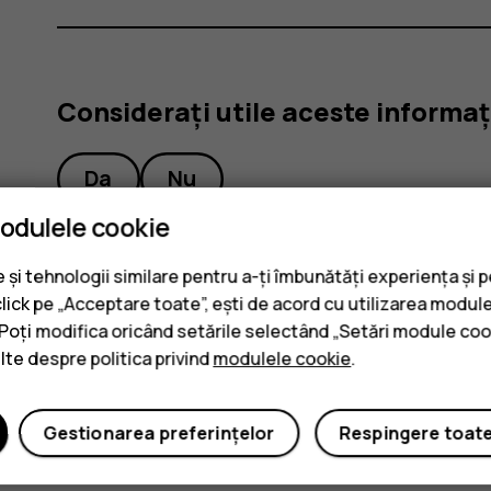
Considerați utile aceste informaț
Da
Nu
modulele cookie
și tehnologii similare pentru a-ți îmbunătăți experiența și 
click pe „Acceptare toate”, ești de acord cu utilizarea module
. Poți modifica oricând setările selectând „Setări module coo
ulte despre politica privind
modulele cookie
.
Gestionarea preferințelor
Respingere toat