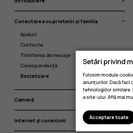
Introducere
Conectarea cu prietenii și familia
Apeluri
Contacte
Trimiterea de mesaje
Setări privind 
Corespondență
Folosim module cookie 
Socializare
anunțurilor. Dacă faci 
tehnologiilor similare
a site-ului. Află mai m
Cameră
Acceptare toate
Internet și conexiuni