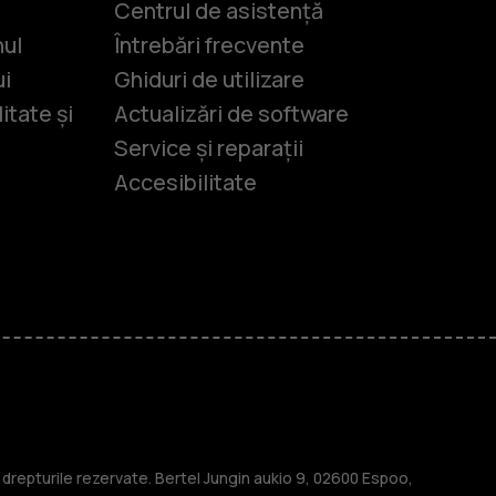
Centrul de asistență
nul
Întrebări frecvente
ui
Ghiduri de utilizare
itate și
Actualizări de software
Service și reparații
Accesibilitate
-uri
lasice
repturile rezervate. Bertel Jungin aukio 9, 02600 Espoo,