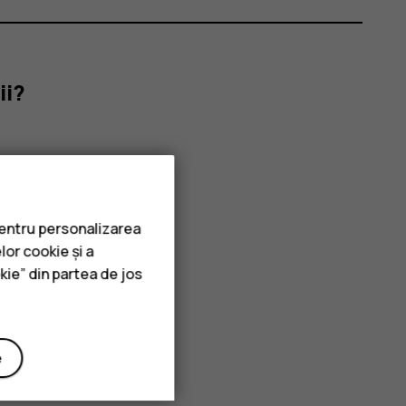
ii?
pentru personalizarea
lor cookie și a
kie” din partea de jos
e