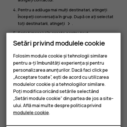
Pentru a adăuga mai mulți destinatari, atingeți
Începeți conversația în grup
. După ce ați selectat
toți destinatarii, atingeți
.
navigate_next
Scrieți mesajul în caseta pentru text.
Setări privind modulele cookie
Atingeți
.
send
Sfat:
Dacă doriți să trimiteți o fotografie într-un
Folosim module cookie și tehnologii similare
mesaj, atingeți
Fotografii
, atingeți fotografia pe care
pentru a-ți îmbunătăți experiența și pentru
doriți să o partajați și atingeți
. Selectați
Mesaje
.
share
personalizarea anunțurilor. Dacă faci click pe
„Acceptare toate”, ești de acord cu utilizarea
Smartphone-uri
modulelor cookie și a tehnologiilor similare.
Telefoane clasice
Poți modifica oricând setările selectând
„Setări module cookie” din partea de jos a site-
Accesorii
ului. Află mai multe despre politica privind
Considerați utile aceste informații?
modulele cookie
.
Tablete
Da
Nu