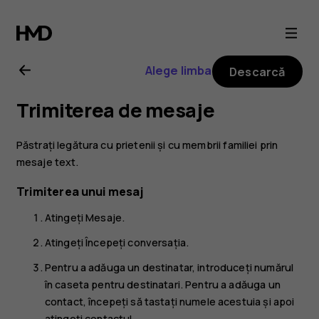
Ghid
de
Alege limba
Descarcă
utilizare
Trimiterea de mesaje
Nokia
Păstrați legătura cu prietenii și cu membrii familiei prin
6.2
mesaje text.
Trimiterea unui mesaj
Atingeți
Mesaje
.
Atingeți
Începeți conversația
.
Pentru a adăuga un destinatar, introduceți numărul
în caseta pentru destinatari. Pentru a adăuga un
contact, începeți să tastați numele acestuia și apoi
atingeți contactul.