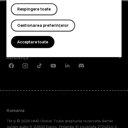
Respingere toate
Explorează
Gestionarea preferințelor
Despre
Acceptare toate
Planet and people
Asistență
Facebook
Instagram
Tiktok
Youtube
Linkedin
Discord
Romania
TM și © 2026 HMD Global. Toate drepturile rezervate. Bertel
Jungin aukio 9, 02600 Espoo, Finlanda. ID societate 2724044-2.