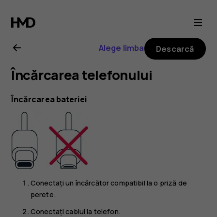
Ghid
de
Alege limba
Descarcă
utilizare
Încărcarea telefonului
Nokia
Încărcarea bateriei
6.2
Conectați un încărcător compatibil la o priză de
perete.
Conectați cablul la telefon.