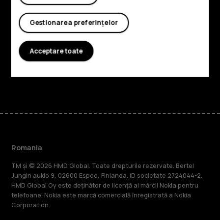
Despre
Gestionarea preferințelor
Planet and people
Acceptare toate
Asistență
Facebook
Instagram
Tiktok
Youtube
Linkedin
Discord
Romania
TM și © 2026 HMD Global. Toate drepturile rezervate. Bertel
Jungin aukio 9, 02600 Espoo, Finlanda. ID societate 2724044-2.
HMD Global Oy este deținător de licență al mărcii Nokia pentru
telefoane. Nokia este marcă comercială înregistrată a Nokia
Corporation.