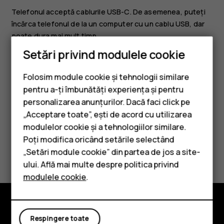
Telefonul acceptă cablurile USB-C. De asemenea, puteți
încărca telefonul de la un computer cu un cablu USB, dar
poate dura mai mult timp.
Setări privind modulele cookie
Dacă acumulatorul este complet descărcat, s-ar putea să
fie necesare mai multe minute până când se afișează
Folosim module cookie și tehnologii similare
indicatorul de încărcare.
pentru a-ți îmbunătăți experiența și pentru
personalizarea anunțurilor. Dacă faci click pe
„Acceptare toate”, ești de acord cu utilizarea
Smartphone-uri
modulelor cookie și a tehnologiilor similare.
Telefoane clasice
Poți modifica oricând setările selectând
Considerați utile aceste informații?
„Setări module cookie” din partea de jos a site-
Accesorii
ului. Află mai multe despre politica privind
Da
Nu
modulele cookie
.
Tablete
Explorează
Respingere toate