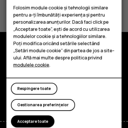
Folosim module cookie și tehnologii similare
Considerați utile aceste informații?
pentru a-ți îmbunătăți experiența și pentru
personalizarea anunțurilor. Dacă faci click pe
Da
Nu
„Acceptare toate”, ești de acord cu utilizarea
Smartphone-uri
modulelor cookie și a tehnologiilor similare.
Telefoane clasice
Poți modifica oricând setările selectând
„Setări module cookie” din partea de jos a site-
Explorează
Accesorii
ului. Află mai multe despre politica privind
Despre
modulele cookie
.
Tablete
Planet and people
Asistență
Respingere toate
Facebook
Instagram
Tiktok
Youtube
Linkedin
Discord
Gestionarea preferințelor
Acceptare toate