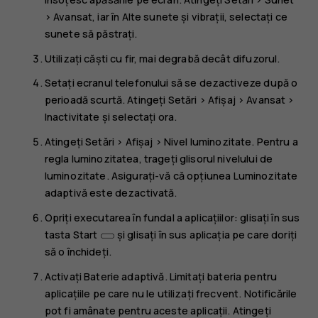
>
Avansat
, iar în
Alte sunete și vibrații
, selectați ce
sunete să păstrați.
Utilizați căști cu fir, mai degrabă decât difuzorul.
Setați ecranul telefonului să se dezactiveze după o
perioadă scurtă. Atingeți
Setări
>
Afișaj
>
Avansat
>
Inactivitate
și selectați ora.
Atingeți
Setări
>
Afișaj
>
Nivel luminozitate
. Pentru a
regla luminozitatea, trageți glisorul nivelului de
luminozitate. Asigurați-vă că opțiunea
Luminozitate
adaptivă
este dezactivată.
Opriți executarea în fundal a aplicațiilor: glisați în sus
tasta Start
și glisați în sus aplicația pe care doriți
să o închideți.
Activați
Baterie adaptivă
. Limitați bateria pentru
aplicațiile pe care nu le utilizați frecvent. Notificările
pot fi amânate pentru aceste aplicații. Atingeți