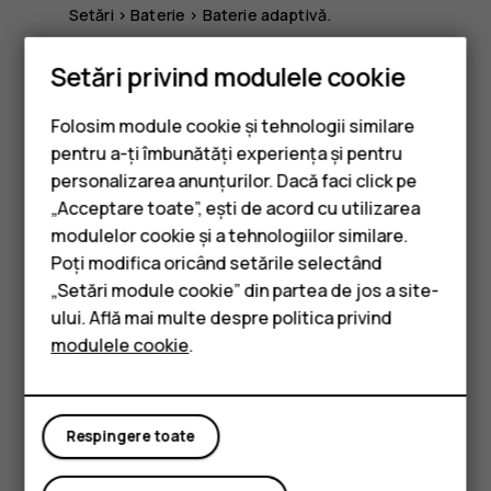
Setări
>
Baterie
>
Baterie adaptivă
.
Activați economisirea energiei: atingeți
Setări
>
Setări privind modulele cookie
Baterie
>
Economisirea bateriei
și comutați la
Activat
.
Folosim module cookie și tehnologii similare
Utilizați selectiv serviciile de localizare: Dezactivați
pentru a-ți îmbunătăți experiența și pentru
serviciile de localizare când nu aveți nevoie de ele.
personalizarea anunțurilor. Dacă faci click pe
Atingeți
Setări
>
Securitate și locație
>
Locație
și
„Acceptare toate”, ești de acord cu utilizarea
Smartphone-uri
dezactivați
Utilizați locația
.
modulelor cookie și a tehnologiilor similare.
Telefoane clasice
Utilizați conexiunile la rețea în mod selectiv: activați
Poți modifica oricând setările selectând
Bluetooth doar când e nevoie. Conectați-vă la
„Setări module cookie” din partea de jos a site-
Accesorii
internet prin Wi-Fi, nu prin conexiunea de date
ului. Află mai multe despre politica privind
mobilă. Dezactivați pe telefon scanarea după rețele
modulele cookie
.
Tablete
wireless disponibile. Atingeți
Setări
>
Rețea și
internet
>
Wi-Fi
și dezactivați
Wi-Fi
. Dacă ascultați
muzică sau utilizați o altă funcție a telefonului, dar
Respingere toate
nu doriți să recepționați sau să efectuați apeluri,
activați modul Avion. Atingeți
Setări
>
Rețea și