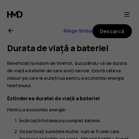
Ghid
de
Alege limba
Descarcă
utilizare
Durata de viață a bateriei
Nokia
Beneficiați la maxim de telefon, bucurându-vă de durata
6.2
de viață a bateriei de care aveți nevoie. Există câteva
măsuri pe care le puteți lua pentru a economisi energia
telefonului.
Extinderea duratei de viață a bateriei
Pentru a economisi energie:
Încărcați întotdeauna complet bateria.
Dezactivați sunetele inutile, cum ar fi cele care
însoțesc apăsările pe ecran. Atingeți
Setări
>
Sunet