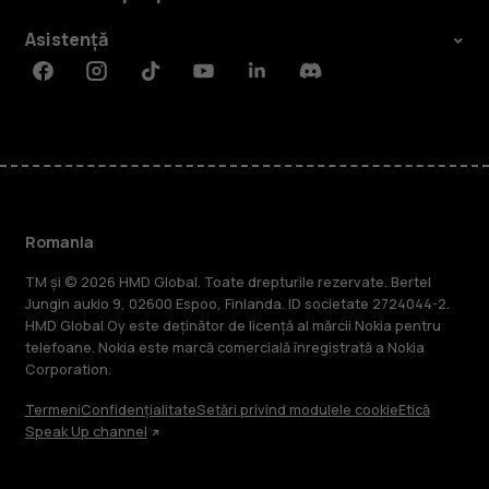
Asistență
Facebook
Instagram
Tiktok
Youtube
Linkedin
Discord
Romania
TM și © 2026 HMD Global. Toate drepturile rezervate. Bertel
Jungin aukio 9, 02600 Espoo, Finlanda. ID societate 2724044-2.
HMD Global Oy este deținător de licență al mărcii Nokia pentru
telefoane. Nokia este marcă comercială înregistrată a Nokia
Corporation.
Termeni
Confidențialitate
Setări privind modulele cookie
Etică
Speak Up channel