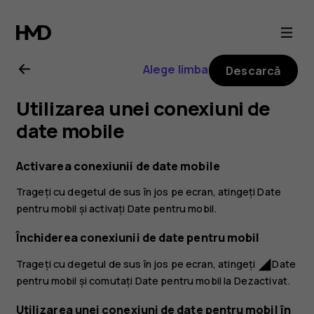
Ghid
de
Alege limba
Descarcă
utilizare
Utilizarea unei conexiuni de
Nokia
date mobile
6.2
Activarea conexiunii de date mobile
Trageți cu degetul de sus în jos pe ecran, atingeți
Date
pentru mobil
și activați
Date pentru mobil
.
Închiderea conexiunii de date pentru mobil
Trageți cu degetul de sus în jos pe ecran, atingeți
Date
network_cell
pentru mobil
și comutați
Date pentru mobil
la Dezactivat.
Utilizarea unei conexiuni de date pentru mobil în