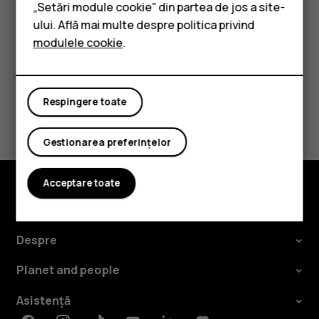
„Setări module cookie” din partea de jos a site-
Bluetooth în modul Avion.
Accesorii
ului. Află mai multe despre politica privind
modulele cookie
.
Tablete
Respingere toate
Considerați utile aceste informații?
Gestionarea preferințelor
Da
Nu
Acceptare toate
Explorează
Despre
Planet and people
Asistență