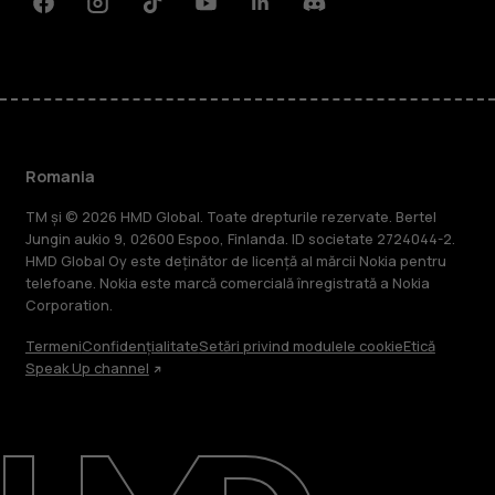
Facebook
Instagram
Tiktok
Youtube
Linkedin
Discord
Romania
TM și © 2026 HMD Global. Toate drepturile rezervate. Bertel
Jungin aukio 9, 02600 Espoo, Finlanda. ID societate 2724044-2.
HMD Global Oy este deținător de licență al mărcii Nokia pentru
telefoane. Nokia este marcă comercială înregistrată a Nokia
Corporation.
Termeni
Confidențialitate
Setări privind modulele cookie
Etică
Speak Up channel
Despre
Repară, reutilizează, reciclează