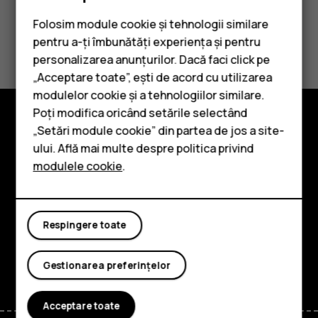
Folosim module cookie și tehnologii similare
Considerați utile aceste informații?
pentru a-ți îmbunătăți experiența și pentru
personalizarea anunțurilor. Dacă faci click pe
Da
Nu
„Acceptare toate”, ești de acord cu utilizarea
Smartphone-uri
modulelor cookie și a tehnologiilor similare.
Telefoane clasice
Poți modifica oricând setările selectând
„Setări module cookie” din partea de jos a site-
Accesorii
Explorează
ului. Află mai multe despre politica privind
modulele cookie
.
Tablete
Despre
Planet and people
Respingere toate
Asistență
Facebook
Instagram
Tiktok
Youtube
Linkedin
Discord
Gestionarea preferințelor
Acceptare toate