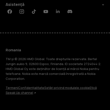
Asistență
Facebook
Instagram
Tiktok
Youtube
Linkedin
Discord
Romania
TM și © 2026 HMD Global. Toate drepturile rezervate. Bertel
Jungin aukio 9, 02600 Espoo, Finlanda. ID societate 2724044-2.
HMD Global Oy este deținător de licență al mărcii Nokia pentru
telefoane. Nokia este marcă comercială înregistrată a Nokia
Corporation.
Termeni
Confidențialitate
Setări privind modulele cookie
Etică
Speak Up channel