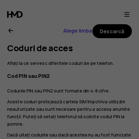
Ghid
de
Alege limba
Descarcă
utilizare
Coduri de acces
Nokia
Aflați la ce servesc diferitele coduri de pe telefon.
G21
Cod PIN sau PIN2
Codurile PIN sau PIN2 sunt formate din 4-8 cifre.
Aceste coduri protejează cartela SIM împotriva utilizării
neautorizate sau sunt necesare pentru a accesa anumite
funcții. Puteți să setați telefonul să solicite codul PIN la
pornire.
Dacă uitați codurile sau dacă acestea nu au fost furnizate