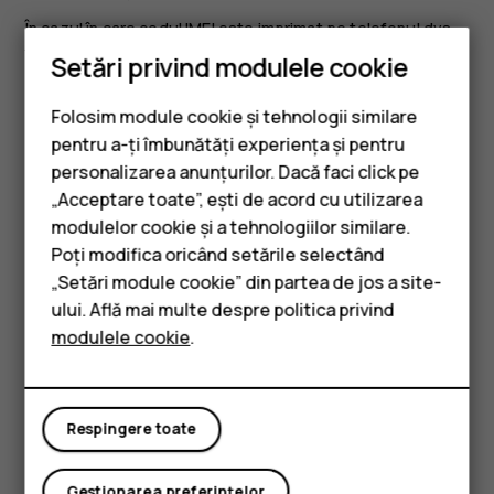
În cazul în care codul IMEI este imprimat pe telefonul dvs.,
îl puteți găsi, de exemplu, pe suportul cartelei SIM sau sub
Setări privind modulele cookie
capacul din spate, dacă telefonul dvs. are capac
detașabil.
Folosim module cookie și tehnologii similare
pentru a-ți îmbunătăți experiența și pentru
Localizarea sau blocarea telefonului
personalizarea anunțurilor. Dacă faci click pe
Dacă vă pierdeți telefonul, puteți să îl găsiți, să îl blocați
„Acceptare toate”, ești de acord cu utilizarea
Smartphone-uri
sau să îl ștergeți de la distanță, în cazul în care v-ați
modulelor cookie și a tehnologiilor similare.
Telefoane clasice
conectat la un cont Google. Caracteristica Găsește-mi
Poți modifica oricând setările selectând
dispozitivul este activată implicit pe telefoanele asociate
„Setări module cookie” din partea de jos a site-
Accesorii
cu un cont Google.
ului. Află mai multe despre politica privind
modulele cookie
.
Pentru a utiliza caracteristica Găsește-mi dispozitivul,
Tablete
telefonul trebuie să fie:
Pornit
Respingere toate
Autentificat la un Cont Google
Conectat la date mobile sau la Wi-Fi
Gestionarea preferințelor