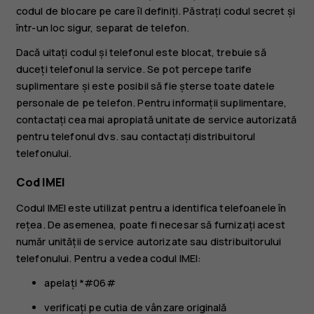
codul de blocare pe care îl definiți. Păstrați codul secret și
într-un loc sigur, separat de telefon.
Dacă uitați codul și telefonul este blocat, trebuie să
duceți telefonul la service. Se pot percepe tarife
suplimentare și este posibil să fie șterse toate datele
personale de pe telefon. Pentru informații suplimentare,
contactați cea mai apropiată unitate de service autorizată
pentru telefonul dvs. sau contactați distribuitorul
telefonului.
Cod IMEI
Codul IMEI este utilizat pentru a identifica telefoanele în
rețea. De asemenea, poate fi necesar să furnizați acest
număr unității de service autorizate sau distribuitorului
telefonului. Pentru a vedea codul IMEI:
apelați *#06#
verificați pe cutia de vânzare originală