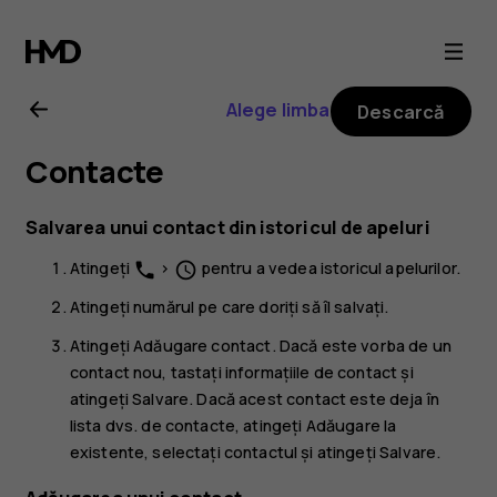
Ghid
de
Alege limba
Descarcă
utilizare
Contacte
Nokia
Salvarea unui contact din istoricul de apeluri
G21
Atingeți
>
pentru a vedea istoricul apelurilor.
phone
schedule
Atingeți numărul pe care doriți să îl salvați.
Atingeți
Adăugare contact
. Dacă este vorba de un
contact nou, tastați informațiile de contact și
atingeți
Salvare
. Dacă acest contact este deja în
lista dvs. de contacte, atingeți
Adăugare la
existente
, selectați contactul și atingeți
Salvare
.