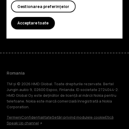
Gestionarea preferințelor
Planet and people
Asistență
Acceptare toate
Facebook
Instagram
Tiktok
Youtube
Linkedin
Discord
Romania
TM și © 2026 HMD Global. Toate drepturile rezervate. Bertel
Jungin aukio 9, 02600 Espoo, Finlanda. ID societate 2724044-2.
HMD Global Oy este deținător de licență al mărcii Nokia pentru
telefoane. Nokia este marcă comercială înregistrată a Nokia
Corporation.
Termeni
Confidențialitate
Setări privind modulele cookie
Etică
Speak Up channel