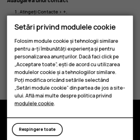
Adăugarea unui contact
Atingeți
Contacte
>
+
.
Completați informațiile.
Setări privind modulele cookie
Atingeți
SALVARE
.
Folosim module cookie și tehnologii similare
pentru a-ți îmbunătăți experiența și pentru
personalizarea anunțurilor. Dacă faci click pe
„Acceptare toate”, ești de acord cu utilizarea
Smartphone-uri
modulelor cookie și a tehnologiilor similare.
Considerați utile aceste informații?
Telefoane clasice
Poți modifica oricând setările selectând
„Setări module cookie” din partea de jos a site-
Accesorii
Da
Nu
ului. Află mai multe despre politica privind
modulele cookie
.
Tablete
Explorează
Respingere toate
Despre