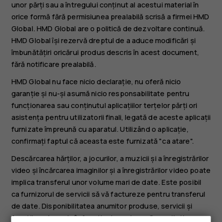
unor părți sau a întregului conținut al acestui material în
orice formă fără permisiunea prealabilă scrisă a firmei HMD
Global. HMD Global are o politică de dezvoltare continuă.
HMD Global își rezervă dreptul de a aduce modificări și
îmbunătățiri oricărui produs descris în acest document,
fără notificare prealabilă.
HMD Global nu face nicio declarație, nu oferă nicio
garanție și nu-și asumă nicio responsabilitate pentru
funcționarea sau conținutul aplicațiilor terțelor părți ori
asistența pentru utilizatorii finali, legată de aceste aplicații
furnizate împreună cu aparatul. Utilizând o aplicație,
confirmați faptul că aceasta este furnizată "ca atare".
Descărcarea hărților, a jocurilor, a muzicii și a înregistrărilor
video și încărcarea imaginilor și a înregistrărilor video poate
implica transferul unor volume mari de date. Este posibil
ca furnizorul de servicii să vă factureze pentru transferul
de date. Disponibilitatea anumitor produse, servicii și
funcții poate varia în funcție de regiune. Consultați