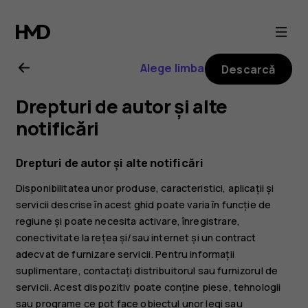
Ghid
de
Alege limba
Descarcă
utilizare
Drepturi de autor și alte
Nokia
notificări
G21
Drepturi de autor și alte notificări
Disponibilitatea unor produse, caracteristici, aplicații și
servicii descrise în acest ghid poate varia în funcție de
regiune și poate necesita activare, înregistrare,
conectivitate la rețea și/sau internet și un contract
adecvat de furnizare servicii. Pentru informații
suplimentare, contactați distribuitorul sau furnizorul de
servicii. Acest dispozitiv poate conține piese, tehnologii
sau programe ce pot face obiectul unor legi sau