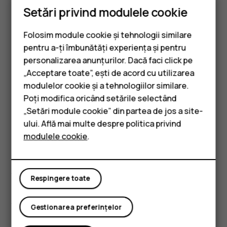
furnizorul local pentru detalii suplimentare despre
Setări privind modulele cookie
disponibilitatea opțiunilor de limbă.
Folosim module cookie și tehnologii similare
Anumite caracteristici, funcționalități și specificații ale
pentru a-ți îmbunătăți experiența și pentru
produsului pot fi dependente de rețea și se pot supune
personalizarea anunțurilor. Dacă faci click pe
unor termeni, condiții și taxe suplimentare.
„Acceptare toate”, ești de acord cu utilizarea
Smartphone-uri
Toate specificațiile, caracteristicile și alte informații
modulelor cookie și a tehnologiilor similare.
despre produs pot fi modificate fără notificare prealabilă.
Telefoane clasice
Poți modifica oricând setările selectând
Politica de confidențialitate HMD Global, disponibilă la
„Setări module cookie” din partea de jos a site-
Accesorii
adresa
http://www.hmd.com/privacy
, se aplică pentru
ului. Află mai multe despre politica privind
utilizarea dispozitivului de către dvs.
modulele cookie
.
Tablete
HMD Global Oy este licențiat exclusiv al mărcii Nokia
pentru telefoane și tablete. Nokia este marcă comercială
înregistrată a Nokia Corporation.
Respingere toate
Android, Google și alte mărci și sigle corelate sunt mărci
înregistrare ale Google LLC.
Gestionarea preferințelor
Marca verbală și siglele Bluetooth sunt deținute de