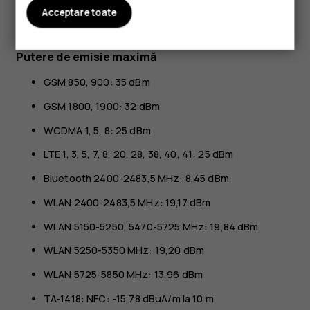
Bluetooth SIG, Inc. și orice utilizare a acestor mărci de
Acceptare toate
către HMD Global se face sub licență.
Putere de emisie maximă
GSM 850, 900: 35 dBm
GSM 1800, 1900: 32 dBm
WCDMA 1, 5, 8: 25 dBm
LTE 1, 3, 5, 7, 8, 20, 28, 38, 40, 41: 25 dBm
Bluetooth 2400-2483,5 MHz: 8,45 dBm
WLAN 2400-2483,5 MHz: 19,17 dBm
WLAN 5150-5250, 5470-5725 MHz: 19,84 dBm
WLAN 5250-5350 MHz: 19,20 dBm
WLAN 5725-5850 MHz: 13,96 dBm
TA-1418: NFC: -15,78 dBuA/m la 10 m