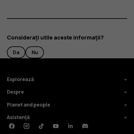
Considerați utile aceste informații?
Da
Nu
Explorează
Despre
Planet and people
Asistență
Facebook
Instagram
Tiktok
Youtube
Linkedin
Discord