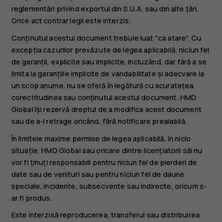
reglementări privind exportul din S.U.A. sau din alte țări.
Orice act contrar legii este interzis.
Conținutul acestui document trebuie luat "ca atare". Cu
excepția cazurilor prevăzute de legea aplicabilă, niciun fel
de garanții, explicite sau implicite, incluzând, dar fără a se
limita la garanțiile implicite de vandabilitate și adecvare la
un scop anume, nu se oferă în legătură cu acuratețea,
corectitudinea sau conținutul acestui document. HMD
Global își rezervă dreptul de a modifica acest document
sau de a-l retrage oricând, fără notificare prealabilă.
În limitele maxime permise de legea aplicabilă, în nicio
situație, HMD Global sau oricare dintre licențiatorii săi nu
vor fi ținuți responsabili pentru niciun fel de pierderi de
date sau de venituri sau pentru niciun fel de daune
speciale, incidente, subsecvente sau indirecte, oricum s-
ar fi produs.
Este interzisă reproducerea, transferul sau distribuirea