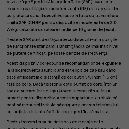
bazează pe Specific Absorption Rate (SAR), care este
expresia cantității de radiofrecvență (RF) din cap sau din
corp atunci când dispozitivul este în faza de transmitere.
Limita SAR ICNIRP pentru dispozitive mobile este de 2,0
W/kg, calculată ca valoare medie pe 10 grame de țesut.
Testele SAR sunt desfășurate cu dispozitivul în pozițiile
de funcționare standard, transmițând la cel mai înalt nivel
de putere certificat, pe toate benzile de frecvență.
Acest dispozitiv corespunde recomandărilor de expunere
la radiofrecvență atunci când este lipit de cap sau când
este amplasat la o distanță de cel puțin 5/8 inchi (1,5 cm)
față de corp. Dacă telefonul este purtat pe corp, într-un
toc de purtare, într-o agățătoare la centură sau în alt
suport pentru dispozitiv, aceste suporturi nu trebuie să
conțină metale și trebuie să asigure plasarea telefonului
cel puțin la distanța față de corp specificată mai sus.
Pentru transmiterea de date sau de mesaje este
necesară o conexiune bună cu rețeaua. Expedierea poate