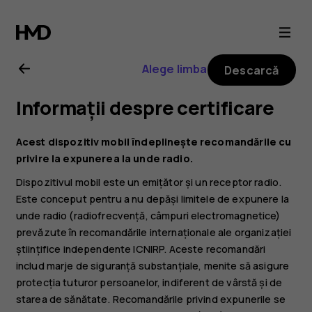
Ghid
de
Alege limba
Descarcă
utilizare
Informații despre certificare
Nokia
Acest dispozitiv mobil îndeplinește recomandările cu
G21
privire la expunerea la unde radio.
Dispozitivul mobil este un emițător și un receptor radio.
Este conceput pentru a nu depăși limitele de expunere la
unde radio (radiofrecvență, câmpuri electromagnetice)
prevăzute în recomandările internaționale ale organizației
științifice independente ICNIRP. Aceste recomandări
includ marje de siguranță substanțiale, menite să asigure
protecția tuturor persoanelor, indiferent de vârstă și de
starea de sănătate. Recomandările privind expunerile se