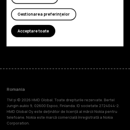
Despre
Gestionarea preferințelor
Planet and people
Acceptare toate
Asistență
Facebook
Instagram
Tiktok
Youtube
Linkedin
Discord
Romania
TM și © 2026 HMD Global. Toate drepturile rezervate. Bertel
Jungin aukio 9, 02600 Espoo, Finlanda. ID societate 2724044-2.
HMD Global Oy este deținător de licență al mărcii Nokia pentru
telefoane. Nokia este marcă comercială înregistrată a Nokia
Corporation.