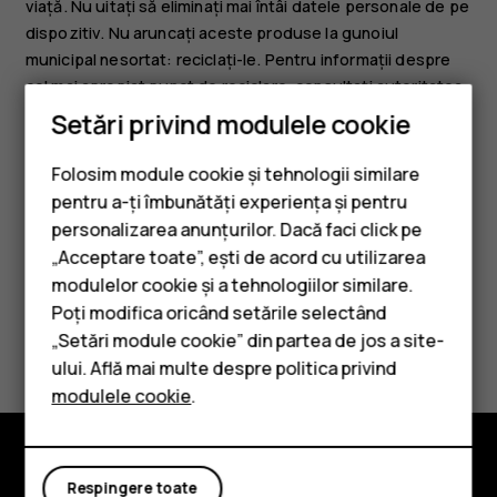
viață. Nu uitați să eliminați mai întâi datele personale de pe
dispozitiv. Nu aruncați aceste produse la gunoiul
municipal nesortat: reciclați-le. Pentru informații despre
cel mai apropiat punct de reciclare, consultați autoritatea
locală de deșeuri sau citiți despre programul de preluare
Setări privind modulele cookie
al HMD și disponibilitatea acestuia în țara dvs. la
www.hmd.com/phones/support/topics/recycle
.
Folosim module cookie și tehnologii similare
pentru a-ți îmbunătăți experiența și pentru
personalizarea anunțurilor. Dacă faci click pe
„Acceptare toate”, ești de acord cu utilizarea
Smartphone-uri
modulelor cookie și a tehnologiilor similare.
Telefoane clasice
Poți modifica oricând setările selectând
Considerați utile aceste informații?
„Setări module cookie” din partea de jos a site-
Accesorii
ului. Află mai multe despre politica privind
Da
Nu
modulele cookie
.
Tablete
Respingere toate
Explorează