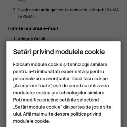
După ce ați adăugat toate conturile, atingeți
DU-MĂ
LA GMAIL
.
Trimiterea unui e-mail
Atingeți
Gmail
.
Atingeți
.
create
Setări privind modulele cookie
În caseta
Către
, tastați o adresă sau atingeți
>
more_vert
Folosim module cookie și tehnologii similare
Adăugare din Contacte
.
pentru a-ți îmbunătăți experiența și pentru
Tastați subiectul mesajului și adresa de e-mail.
personalizarea anunțurilor. Dacă faci click pe
Atingeți
.
„Acceptare toate”, ești de acord cu utilizarea
send
Smartphone-uri
modulelor cookie și a tehnologiilor similare.
Telefoane clasice
Poți modifica oricând setările selectând
„Setări module cookie” din partea de jos a site-
Accesorii
ului. Află mai multe despre politica privind
modulele cookie
.
Tablete
Considerați utile aceste informații?