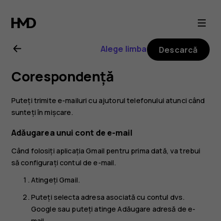
Ghid
de
Alege limba
Descarcă
utilizare
Corespondență
Nokia
Puteți trimite e-mailuri cu ajutorul telefonului atunci când
G21
sunteți în mișcare.
Adăugarea unui cont de e-mail
Când folosiți aplicația Gmail pentru prima dată, va trebui
să configurați contul de e-mail.
Atingeți
Gmail
.
Puteți selecta adresa asociată cu contul dvs.
Google sau puteți atinge
Adăugare adresă de e-
mail
.