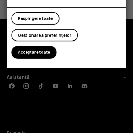
Da
Nu
Respingere toate
Gestionarea preferințelor
Explorează
Despre
Acceptare toate
Planet and people
Asistență
Facebook
Instagram
Tiktok
Youtube
Linkedin
Discord
Romania