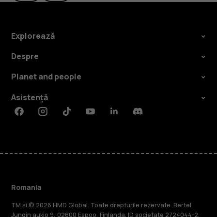
Explorează
Despre
Planet and people
Asistență
Facebook
Instagram
Tiktok
Youtube
Linkedin
Discord
Romania
TM și © 2026 HMD Global. Toate drepturile rezervate. Bertel
Jungin aukio 9, 02600 Espoo, Finlanda. ID societate 2724044-2.