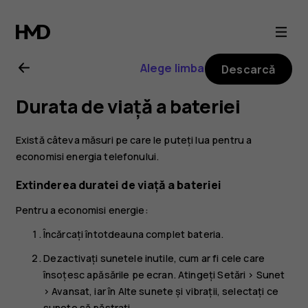
Ghid
de
Alege limba
Descarcă
utilizare
Durata de viață a bateriei
Nokia
Există câteva măsuri pe care le puteți lua pentru a
G21
economisi energia telefonului.
Extinderea duratei de viață a bateriei
Pentru a economisi energie:
Încărcați întotdeauna complet bateria.
Dezactivați sunetele inutile, cum ar fi cele care
însoțesc apăsările pe ecran. Atingeți
Setări
>
Sunet
>
Avansat
, iar în
Alte sunete și vibrații
, selectați ce
sunete să păstrați.