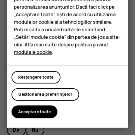
personalizarea anunțurilor. Dacă faci click pe
mobilă. Dezactivați pe telefon scanarea după rețele
„Acceptare toate”, ești de acord cu utilizarea
wireless disponibile. Atingeți
Setări
>
Rețea și
Smartphone-uri
modulelor cookie și a tehnologiilor similare.
internet
>
Wi-Fi
și dezactivați
Utilizare Wi-Fi
. Dacă
Telefoane clasice
ascultați muzică sau utilizați o altă funcție a
Poți modifica oricând setările selectând
telefonului, dar nu doriți să recepționați sau să
„Setări module cookie” din partea de jos a site-
Accesorii
efectuați apeluri, activați modul Avion. Atingeți
ului. Află mai multe despre politica privind
Setări
>
Rețea și internet
>
Mod avion
. Modul Avion
modulele cookie
.
Tablete
închide conexiunile la rețeaua mobilă și
dezactivează caracteristicile wireless ale
dispozitivului.
Respingere toate
Gestionarea preferințelor
Acceptare toate
Considerați utile aceste informații?
Da
Nu