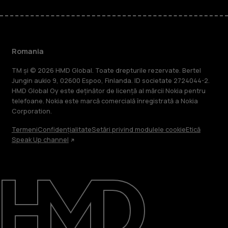
Romania
TM și © 2026 HMD Global. Toate drepturile rezervate. Bertel
Jungin aukio 9, 02600 Espoo, Finlanda. ID societate 2724044-2.
HMD Global Oy este deținător de licență al mărcii Nokia pentru
telefoane. Nokia este marcă comercială înregistrată a Nokia
Corporation.
Termeni
Confidențialitate
Setări privind modulele cookie
Etică
Speak Up channel
Despre
Repară, reutilizează, reciclează
Asistență
Romania