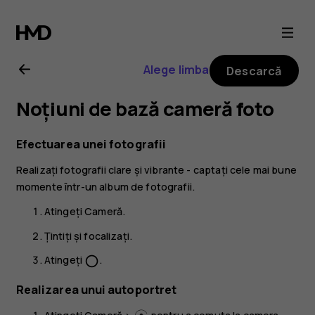
Ghid
de
Alege limba
Descarcă
utilizare
Noțiuni de bază cameră foto
Nokia
Efectuarea unei fotografii
G21
Realizați fotografii clare și vibrante - captați cele mai bune
momente într-un album de fotografii.
Atingeți
Cameră
.
Țintiți și focalizați.
Atingeți
.
panorama_fish_eye
Realizarea unui autoportret