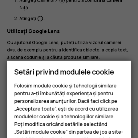
Atingeți
Cameră
>
pentru a comuta la camera
față.
Atingeți
.
panorama_fish_eye
Utilizați Google Lens
Cu ajutorul Google Lens, puteți utiliza vizorul camerei
dvs. de exemplu pentru a identifica obiecte, a copia text,
a scana codurile și a căuta produse similare.
Atingeți
Cameră
.
Setări privind modulele cookie
Atingeți
.
Folosim module cookie și tehnologii similare
Îndreptați camera către lucrul pe care doriți să îl
pentru a-ți îmbunătăți experiența și pentru
identificați și urmați instrucțiunile de pe ecran.
personalizarea anunțurilor. Dacă faci click pe
„Acceptare toate”, ești de acord cu utilizarea
Smartphone-uri
Sfat:
Puteți utiliza Google Lens cu fotografiile pe
modulelor cookie și a tehnologiilor similare.
care le-ați făcut deja. Atingeți
Fotografii
, atingeți
Telefoane clasice
Poți modifica oricând setările selectând
fotografia și atingeți
.
„Setări module cookie” din partea de jos a site-