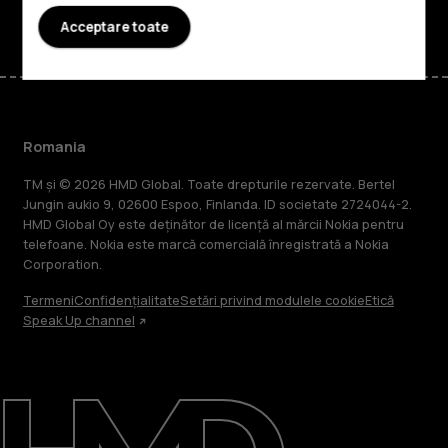
Acceptare toate
Romania
TM și © 2026 HMD Global. Toate drepturile rezervate. Bertel
Jungin aukio 9, 02600 Espoo, Finlanda. ID societate 2724044-2.
HMD Global Oy este deținător de licență al mărcii Nokia pentru
telefoane. Nokia este marcă comercială înregistrată a Nokia
Corporation.
Termeni
Confidențialitate
Setări privind modulele cookie
Etică
Speak Up channel
Despre
Repară, reutilizează, reciclează