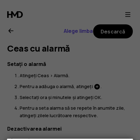
Ghid
de
Alege limba
Descarcă
utilizare
Ceas cu alarmă
Nokia
Setați o alarmă
G21
Atingeți
Ceas
>
Alarmă
.
Pentru a adăuga o alarmă, atingeți
.
add_circle
Selectați ora și minutele și atingeți
OK
.
Pentru a seta alarma să se repete în anumite zile,
atingeți zilele lucrătoare respective.
Dezactivarea alarmei