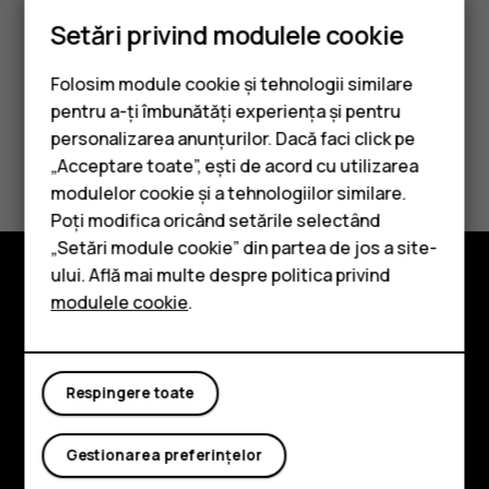
Când sună alarma, glisați alarma la dreapta.
Setări privind modulele cookie
Folosim module cookie și tehnologii similare
pentru a-ți îmbunătăți experiența și pentru
personalizarea anunțurilor. Dacă faci click pe
Considerați utile aceste informații?
„Acceptare toate”, ești de acord cu utilizarea
Smartphone-uri
modulelor cookie și a tehnologiilor similare.
Da
Nu
Telefoane clasice
Poți modifica oricând setările selectând
„Setări module cookie” din partea de jos a site-
Accesorii
ului. Află mai multe despre politica privind
modulele cookie
.
Tablete
Explorează
Despre
Respingere toate
Planet and people
Asistență
Gestionarea preferințelor
Facebook
Instagram
Tiktok
Youtube
Linkedin
Discord