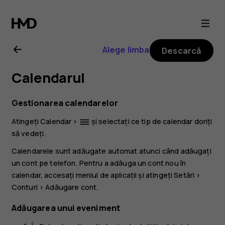
Ghid
de
Alege limba
Descarcă
utilizare
Calendarul
Nokia
Gestionarea calendarelor
G21
Atingeți
Calendar
>
și selectați ce tip de calendar doriți
dehaze
să vedeți.
Calendarele sunt adăugate automat atunci când adăugați
un cont pe telefon. Pentru a adăuga un cont nou în
calendar, accesați meniul de aplicații și atingeți
Setări
>
Conturi
>
Adăugare cont
.
Adăugarea unui eveniment