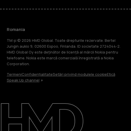
Romania
TM și © 2026 HMD Global. Toate drepturile rezervate. Bertel
Jungin aukio 9, 02600 Espoo, Finlanda. ID societate 2724044-2.
HMD Global Oy este deținător de licență al mărcii Nokia pentru
telefoane. Nokia este marcă comercială înregistrată a Nokia
Corporation.
Termeni
Confidențialitate
Setări privind modulele cookie
Etică
Speak Up channel
Despre
Repară, reutilizează, reciclează
Asistență
Romania